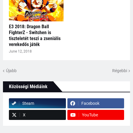
E3 2018: Dragon Ball
FighterZ - Switchen is
tiszteletét teszi a zseniális
verekedős játék
June 12, 2018
Újabb
Régebbi
Közösségi Médiáink
Steam
Facebook
X
YouTube