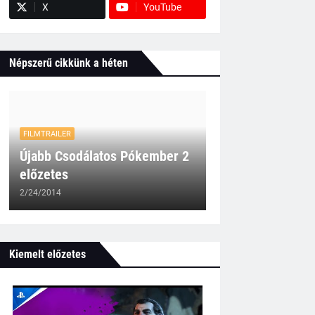
X
YouTube
Népszerű cikkünk a héten
FILMTRAILER
Újabb Csodálatos Pókember 2
előzetes
2/24/2014
Kiemelt előzetes