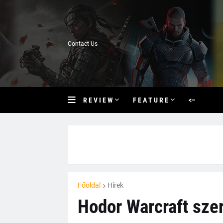
Contact Us
R E V I E W
F E A T U R E
<–
Főoldal
Hírek
Hodor Warcraft szer