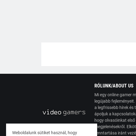
RÓLUNK/ABOUT US
Mi egy online gamer m
legújabb fejleményeit
a legfrissebb hírek é
ápoljuk a kapcsolatoka
hogy olvasóinkat első
megjelenésekről. Elköt
Weboldalunk sütiket használ, hogy
fenntartása iránt vez