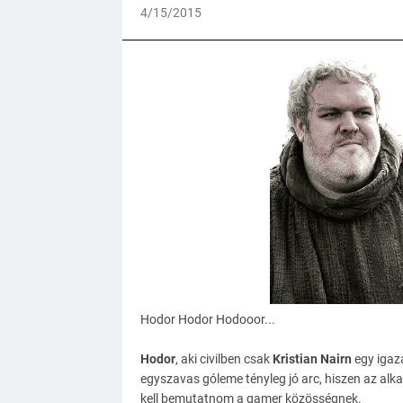
4/15/2015
Hodor Hodor Hodooor...
Hodor
, aki civilben csak
Kristian Nairn
egy igaz
egyszavas góleme tényleg jó arc, hiszen az alk
kell bemutatnom a gamer közösségnek.