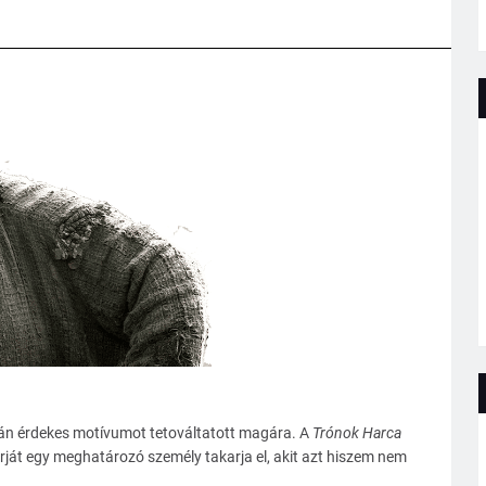
án érdekes motívumot tetováltatott magára. A
Trónok Harca
arját egy meghatározó személy takarja el, akit azt hiszem nem