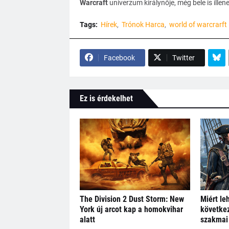
Warcraft
univerzum királynője, még bele is illen
Tags:
Hírek
Trónok Harca
world of warcrarft
Facebook
Twitter
Ez is érdekelhet
The Division 2 Dust Storm: New
Miért le
York új arcot kap a homokvihar
következ
alatt
szakmai 