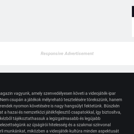
Responsive Advertisement
agazin vagyunk, amely szenvedélyesen követi a videojáték-ipar
. Nem csupán a játékok mélyreható tesztelésére törekszünk, hanem
s trendek nyomon követésére is nagy hangsúlyt fektetünk. Büszkén
t a hazai és nemzetközi játékfejlesztő csapatokkal, így biztosítva,
 kézből tájékoztathassuk a legizgalmasabb és legújabb
elezettségünk az újságírói hitelesség és a szakmai színvonal
érli munkánkat, miközben a videojáték-kultúra minden aspektusát