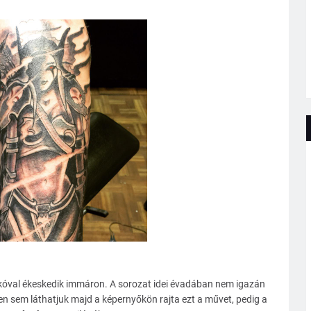
kóval ékeskedik immáron. A sorozat idei évadában nem igazán
en sem láthatjuk majd a képernyőkön rajta ezt a művet, pedig a