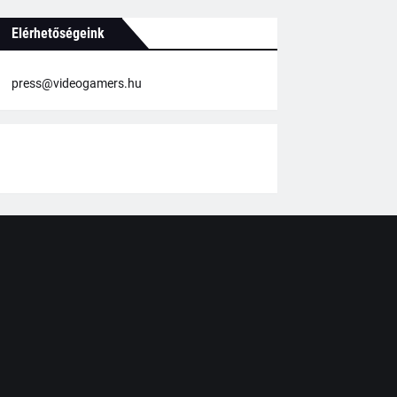
Elérhetőségeink
press@videogamers.hu