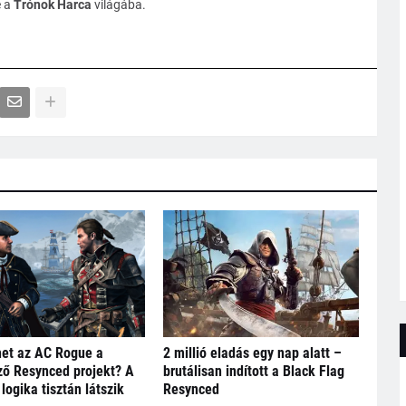
e a
Trónok Harca
világába.
het az AC Rogue a
2 millió eladás egy nap alatt –
ő Resynced projekt? A
brutálisan indított a Black Flag
logika tisztán látszik
Resynced