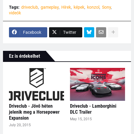
Tags:
driveclub
gameplay
Hírek
képek
konzol
Sony
videók
Facebook
Twitter
Ez is érdekelhet
Driveclub - Jövő héten
Driveclub - Lamborghini
jelenik meg a Horsepower
DLC Trailer
Expansion
May 15, 2015
July 20, 2015