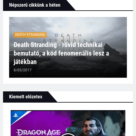
Népszerű cikkünk a héten
DEATH STRANDING
Death Stranding - rövid technikai
bemutató, a köd fenomenális lesz a
játékban
8/03/2017
Kiemelt előzetes