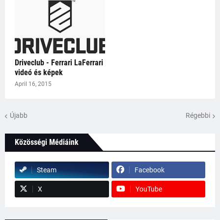
Driveclub - Ferrari LaFerrari
videó és képek
April 16, 2015
Újabb
Régebbi
Közösségi Médiáink
Steam
Facebook
X
YouTube