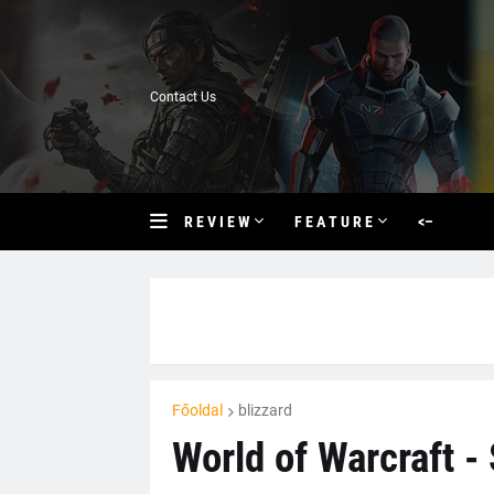
Contact Us
R E V I E W
F E A T U R E
<–
Főoldal
blizzard
World of Warcraft -