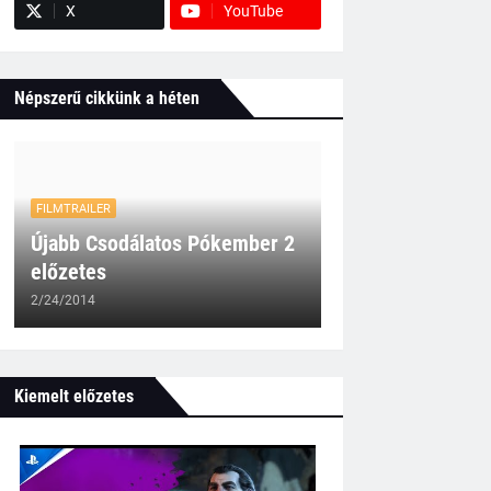
X
YouTube
Népszerű cikkünk a héten
FILMTRAILER
Újabb Csodálatos Pókember 2
előzetes
2/24/2014
Kiemelt előzetes