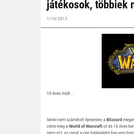
játékosok, többiek
1/19/2015
10 éves múlt...
Senki nem számított ilyesmire, a
Blizzard
megint
vette meg a
World of Warcraft
-ot és 10 éves k
pénz ez), az most a cég hálájaként kap egy hor