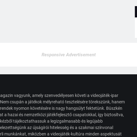
Responsive Advertisement
agazin vagyunk, amely szenvedélyesen követi a videojáték-ipar
. Nem csupán a játékok mélyreható tesztelésére törekszünk, hanem
s trendek nyomon követésére is nagy hangsúlyt fektetünk. Büszkén
t a hazai és nemzetközi játékfejlesztő csapatokkal, így biztosítva,
 kézből tájékoztathassuk a legizgalmasabb és legújabb
elezettségünk az újságírói hitelesség és a szakmai színvonal
érli munkánkat, miközben a videojáték-kultúra minden aspektusát