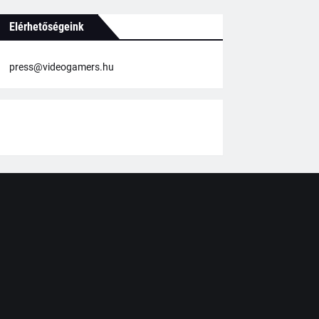
Elérhetőségeink
press@videogamers.hu