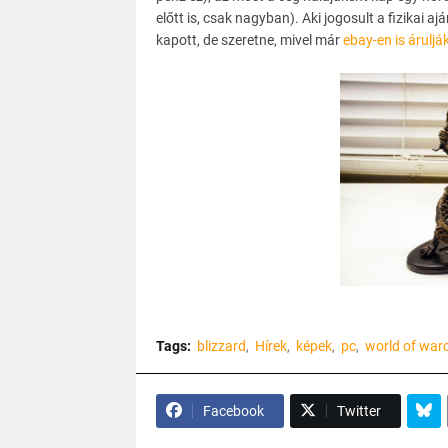
előtt is, csak nagyban). Aki jogosult a fizikai a
kapott, de szeretne, mivel már
ebay-en is áruljá
Tags:
blizzard
Hírek
képek
pc
world of warc
Facebook
Twitter