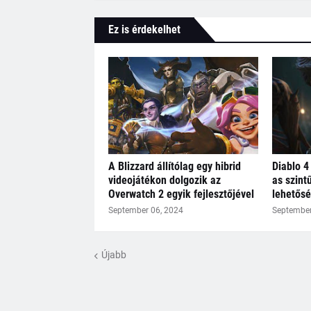
Ez is érdekelhet
A Blizzard állítólag egy hibrid
Diablo 4
videojátékon dolgozik az
as szint
Overwatch 2 egyik fejlesztőjével
lehetősé
September 06, 2024
September
Újabb