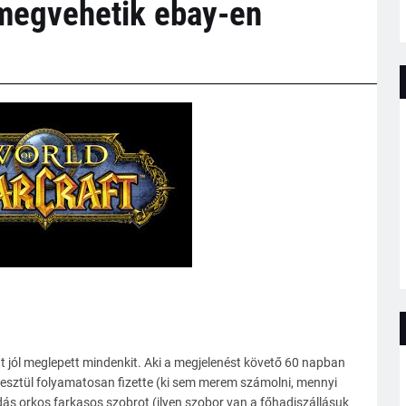
 megvehetik ebay-en
 jól meglepett mindenkit. Aki a megjelenést követő 60 napban
eresztül folyamatosan fizette (ki sem merem számolni, mennyi
dás orkos farkasos szobrot (ilyen szobor van a főhadiszállásuk