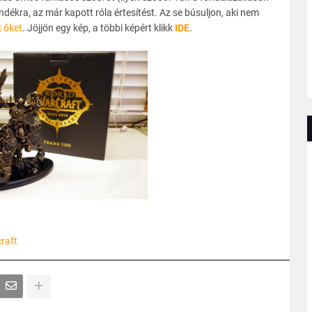
jándékra, az már kapott róla értesítést. Az se búsuljon, aki nem
k őket
. Jöjjön egy kép, a többi képért klikk
IDE
.
raft