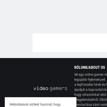
RÓLUNK/ABOUT US
Mi egy online gamer m
legújabb fejleményeit
a legfrissebb hírek é
ápoljuk a kapcsolatoka
hogy olvasóinkat első
megjelenésekről. Elköt
Weboldalunk sütiket használ, hogy
fenntartása iránt vez