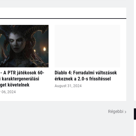
 - A PTR játékosok 60-
Diablo 4: Forradalmi változások
ű karaktergenerálási
érkeznek a 2.0-s frissítéssel
get követelnek
August 31, 2024
 06, 2024
Régebbi