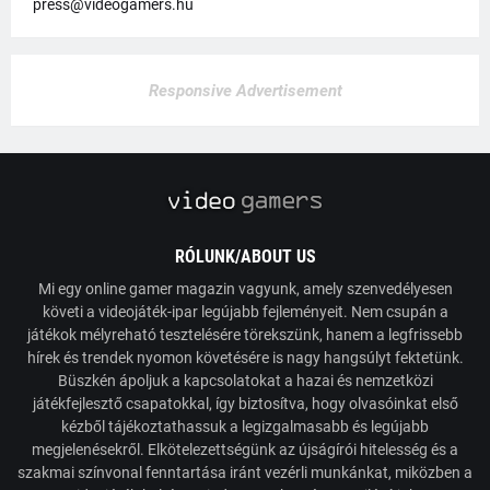
press@videogamers.hu
Responsive Advertisement
RÓLUNK/ABOUT US
Mi egy online gamer magazin vagyunk, amely szenvedélyesen
követi a videojáték-ipar legújabb fejleményeit. Nem csupán a
játékok mélyreható tesztelésére törekszünk, hanem a legfrissebb
hírek és trendek nyomon követésére is nagy hangsúlyt fektetünk.
Büszkén ápoljuk a kapcsolatokat a hazai és nemzetközi
játékfejlesztő csapatokkal, így biztosítva, hogy olvasóinkat első
kézből tájékoztathassuk a legizgalmasabb és legújabb
megjelenésekről. Elkötelezettségünk az újságírói hitelesség és a
szakmai színvonal fenntartása iránt vezérli munkánkat, miközben a