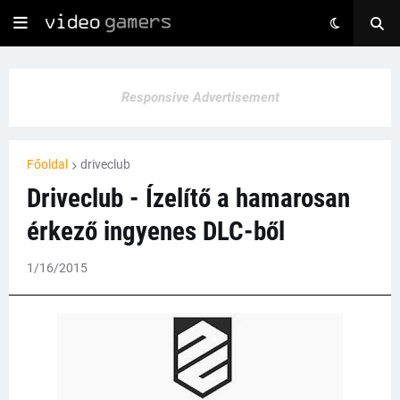
Responsive Advertisement
Főoldal
driveclub
Driveclub - Ízelítő a hamarosan
érkező ingyenes DLC-ből
1/16/2015