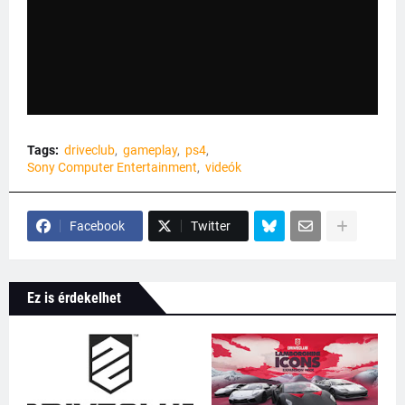
Tags:
driveclub
gameplay
ps4
Sony Computer Entertainment
videók
Facebook
Twitter
Ez is érdekelhet