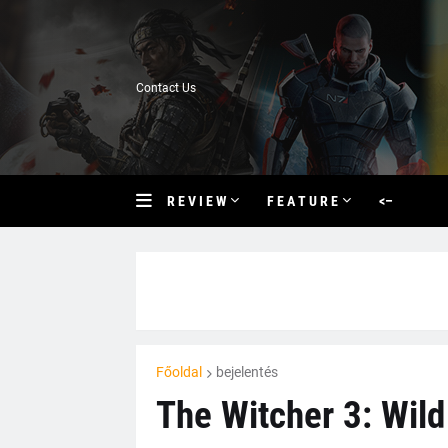
Contact Us
R E V I E W
F E A T U R E
<–
Főoldal
bejelentés
The Witcher 3: Wild