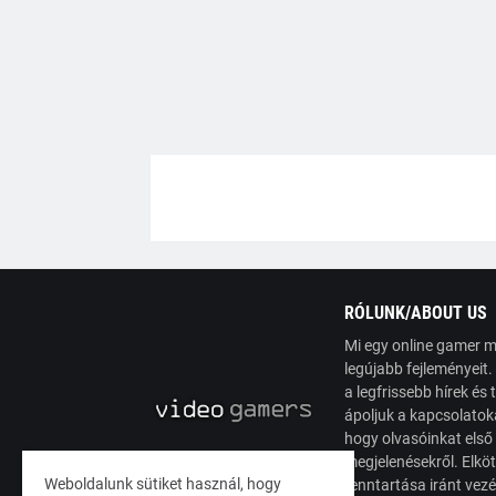
RÓLUNK/ABOUT US
Mi egy online gamer m
legújabb fejleményeit
a legfrissebb hírek é
ápoljuk a kapcsolatoka
hogy olvasóinkat első
megjelenésekről. Elköt
Weboldalunk sütiket használ, hogy
fenntartása iránt vez