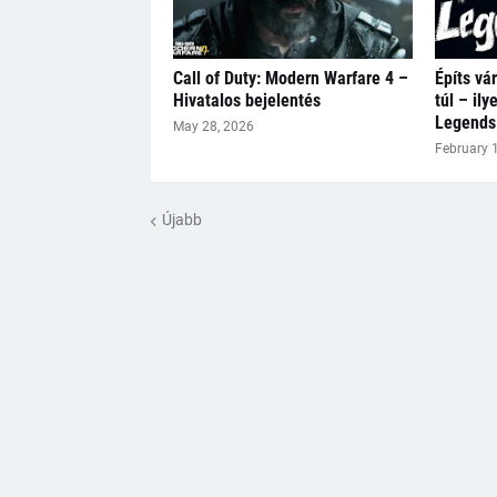
Call of Duty: Modern Warfare 4 –
Építs vár
Hivatalos bejelentés
túl – ily
Legends
May 28, 2026
February 
Újabb