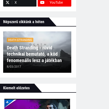
X
YouTube
Népszerű cikkünk a héten
DEATH STRANDING
Death Stranding - rövid
technikai bemutató, a köd
fenomenális lesz a játékban
8/03/2017
Kiemelt előzetes