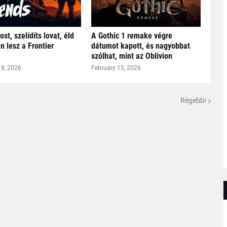
ost, szelídíts lovat, éld
A Gothic 1 remake végre
en lesz a Frontier
dátumot kapott, és nagyobbat
szólhat, mint az Oblivion
18, 2026
February 15, 2026
Régebbi