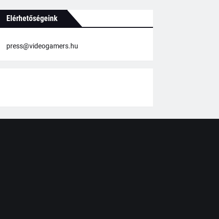
Elérhetőségeink
press@videogamers.hu