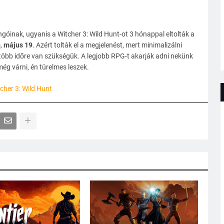
jongóinak, ugyanis a Witcher 3: Wild Hunt-ot 3 hónappal eltolták a
m,
május 19
. Azért tolták el a megjelenést, mert minimalizálni
öbb időre van szükségük. A legjobb RPG-t akarják adni nekünk
 még várni, én türelmes leszek.
cher 3: Wild Hunt