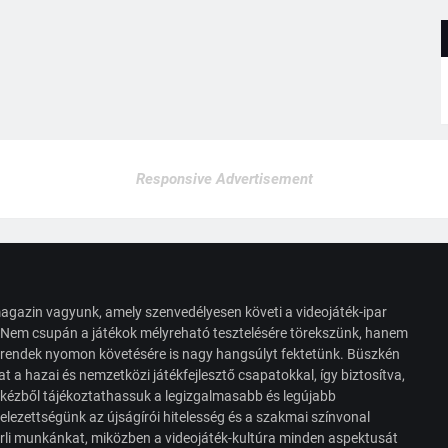
Responsive Advertisement
agazin vagyunk, amely szenvedélyesen követi a videojáték-ipar
. Nem csupán a játékok mélyreható tesztelésére törekszünk, hanem
s trendek nyomon követésére is nagy hangsúlyt fektetünk. Büszkén
t a hazai és nemzetközi játékfejlesztő csapatokkal, így biztosítva,
 kézből tájékoztathassuk a legizgalmasabb és legújabb
elezettségünk az újságírói hitelesség és a szakmai színvonal
érli munkánkat, miközben a videojáték-kultúra minden aspektusát