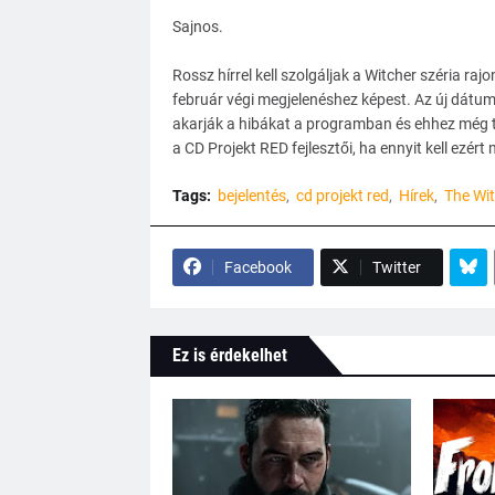
Sajnos.
Rossz hírrel kell szolgáljak a Witcher széria ra
február végi megjelenéshez képest. Az új dátu
akarják a hibákat a programban és ehhez még t
a CD Projekt RED fejlesztői, ha ennyit kell ezért
Tags:
bejelentés
cd projekt red
Hírek
The Wit
Facebook
Twitter
Ez is érdekelhet