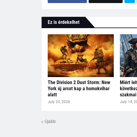
Ez is érdekelhet
The Division 2 Dust Storm: New
Miért le
York új arcot kap a homokvihar
következ
alatt
szakmai 
July 23, 2026
July 14, 2
Újabb