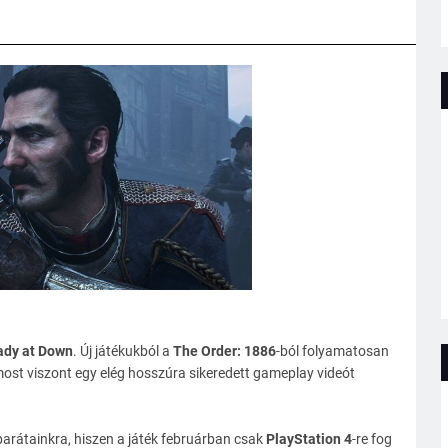
ady at Down
. Új játékukból a
The Order: 1886
-ból folyamatosan
 most viszont egy elég hosszúra sikeredett gameplay videót
arátainkra, hiszen a játék februárban csak
PlayStation 4
-re fog