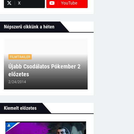
X
YouTube
Népszerű cikkünk a héten
FILMTRAILER
Újabb Csodálatos Pókember 2
előzetes
2/24/2014
Kiemelt előzetes