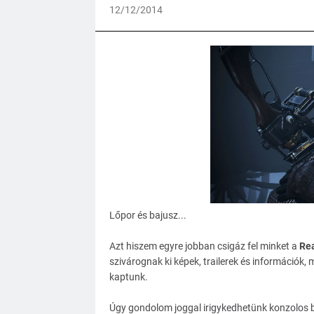
12/12/2014
Lőpor és bajusz...
Azt hiszem egyre jobban csigáz fel minket a
Re
szivárognak ki képek, trailerek és információk,
kaptunk.
Úgy gondolom joggal irigykedhetünk konzolos b