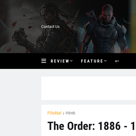
Contact Us
R E V I E W
F E A T U R E
<–
Főoldal
Hírek
The Order: 1886 - 