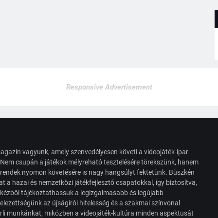
Responsive Advertisement
agazin vagyunk, amely szenvedélyesen követi a videojáték-ipar
. Nem csupán a játékok mélyreható tesztelésére törekszünk, hanem
s trendek nyomon követésére is nagy hangsúlyt fektetünk. Büszkén
t a hazai és nemzetközi játékfejlesztő csapatokkal, így biztosítva,
 kézből tájékoztathassuk a legizgalmasabb és legújabb
elezettségünk az újságírói hitelesség és a szakmai színvonal
érli munkánkat, miközben a videojáték-kultúra minden aspektusát