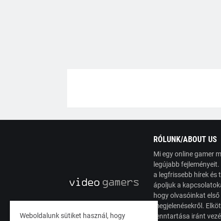
RÓLUNK/ABOUT US
Mi egy online gamer m
legújabb fejleményeit
a legfrissebb hírek é
ápoljuk a kapcsolatoka
hogy olvasóinkat első
megjelenésekről. Elköt
Weboldalunk sütiket használ, hogy
fenntartása iránt vez