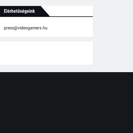
Elérhetőségeink
press@videogamers.hu