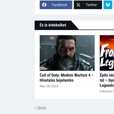
Facebook
Twitter
Ez is érdekelhet
Call of Duty: Modern Warfare 4 –
Építs vár
Hivatalos bejelentés
túl – ily
Legends
May 28, 2026
February 
Újabb