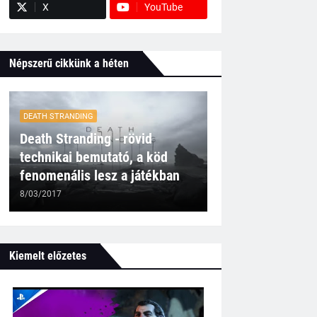
X
YouTube
Népszerű cikkünk a héten
DEATH STRANDING
Death Stranding - rövid
technikai bemutató, a köd
fenomenális lesz a játékban
8/03/2017
Kiemelt előzetes