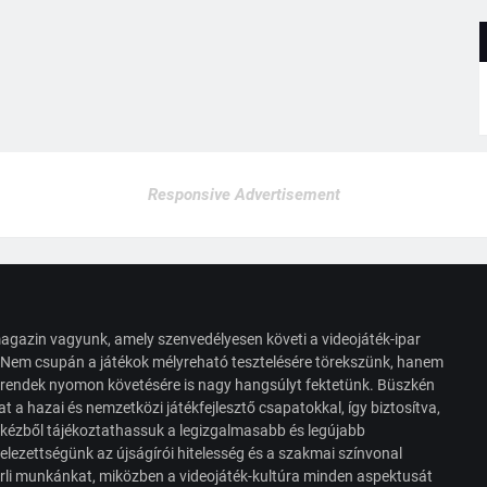
Responsive Advertisement
agazin vagyunk, amely szenvedélyesen követi a videojáték-ipar
. Nem csupán a játékok mélyreható tesztelésére törekszünk, hanem
s trendek nyomon követésére is nagy hangsúlyt fektetünk. Büszkén
t a hazai és nemzetközi játékfejlesztő csapatokkal, így biztosítva,
 kézből tájékoztathassuk a legizgalmasabb és legújabb
elezettségünk az újságírói hitelesség és a szakmai színvonal
érli munkánkat, miközben a videojáték-kultúra minden aspektusát