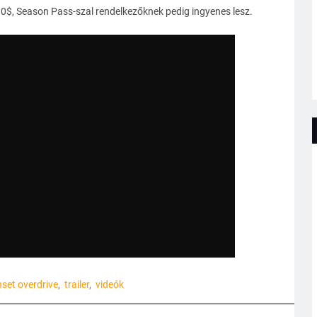
10$, Season Pass-szal rendelkezőknek pedig ingyenes lesz.
set overdrive
trailer
videók