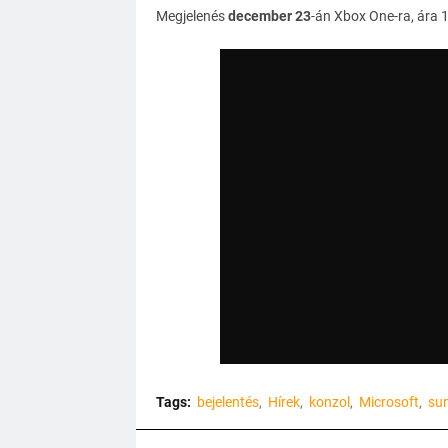
Megjelenés
december 23
-án Xbox One-ra, ára 
Tags:
bejelentés
Hírek
konzol
Microsoft
sun