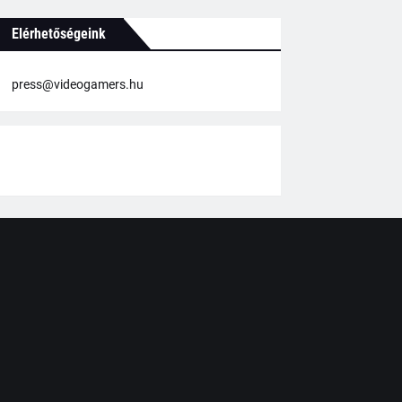
Elérhetőségeink
press@videogamers.hu