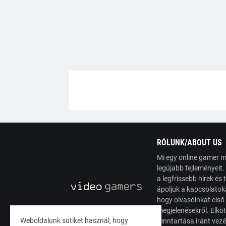
RÓLUNK/ABOUT US
Mi egy online gamer m
legújabb fejleményeit
a legfrissebb hírek é
ápoljuk a kapcsolatoka
hogy olvasóinkat első
megjelenésekről. Elköt
Weboldalunk sütiket használ, hogy
fenntartása iránt vez