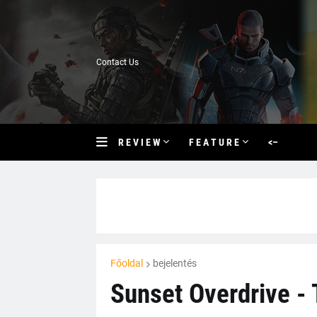
Contact Us
R E V I E W
F E A T U R E
<–
Főoldal
bejelentés
Sunset Overdrive - 