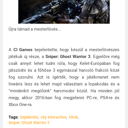
Újra támad a mesterlövés...
A
CI Games
bejelentette, hogy készül a mesterlövészes
játékuk új része, a
Sniper: Ghost Warrior 3
. Egyelőre még
csak annyit lehet tudni róla, hogy Kelet-Európában fog
játszódni és a főhőse 3 egymással harcoló frakció közé
fog szorulni. Azt is ígérték, hogy a játékmenet nem
lineáris lesz és lehet majd választani a lopakodás és a
"mindenkit megölünk" harcmodor közül. Ha minden jól
megy, akkor 2016-ban fog megjelenni PC-re, PS4-re és
Xbox One-ra.
Tags:
bejelentés
city interactive
Hírek
Sniper: Ghost Warrior 3