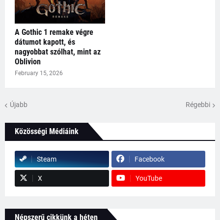
A Gothic 1 remake végre
dátumot kapott, és
nagyobbat szólhat, mint az
Oblivion
February 15, 2026
Újabb
Régebbi
Közösségi Médiáink
Steam
Facebook
X
YouTube
Népszerű cikkünk a héten