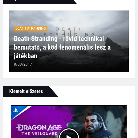
DEATH STRANDING
Death Stranding - rövid technikai
bemutató, a köd fenomenális lesz a
játékban
8/03/2017
Kiemelt előzetes