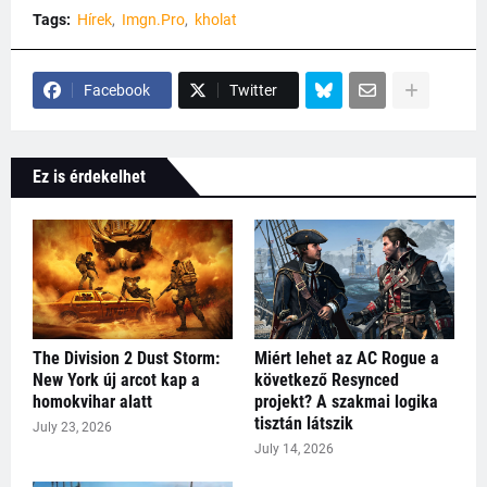
Tags:
Hírek
Imgn.Pro
kholat
Facebook
Twitter
Ez is érdekelhet
The Division 2 Dust Storm:
Miért lehet az AC Rogue a
New York új arcot kap a
következő Resynced
homokvihar alatt
projekt? A szakmai logika
tisztán látszik
July 23, 2026
July 14, 2026