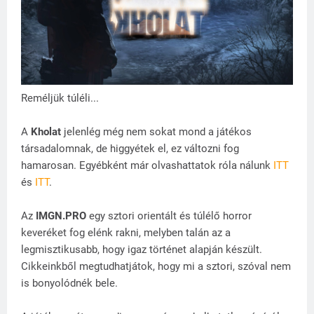
Reméljük túléli...
A
Kholat
jelenlég még nem sokat mond a játékos
társadalomnak, de higgyétek el, ez változni fog
hamarosan. Egyébként már olvashattatok róla nálunk
ITT
és
ITT
.
Az
IMGN.PRO
egy sztori orientált és túlélő horror
keveréket fog elénk rakni, melyben talán az a
legmisztikusabb, hogy igaz történet alapján készült.
Cikkeinkből megtudhatjátok, hogy mi a sztori, szóval nem
is bonyolódnék bele.