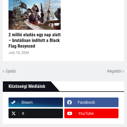
2 millió eladás egy nap alatt
– brutálisan indított a Black
Flag Resynced
July 10, 2026
Újabb
Régebbi
Közösségi Médiáink
Steam
Facebook
X
YouTube