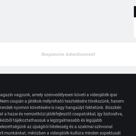
Responsive Advertisement
agazin vagyunk, amely szenvedélyesen követi a videojáték-ipar
. Nem csupán a játékok mélyreható tesztelésére törekszünk, hanem
s trendek nyomon követésére is nagy hangsúlyt fektetünk. Büszkén
t a hazai és nemzetközi játékfejlesztő csapatokkal, így biztosítva,
 kézből tájékoztathassuk a legizgalmasabb és legújabb
elezettségünk az újságírói hitelesség és a szakmai színvonal
érli munkánkat, miközben a videojáték-kultúra minden aspektusát