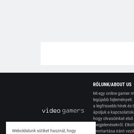
RÓLUNK/ABOUT US
Mi egy online gamer m
legújabb fejleményeit
a legfrissebb hírek é
ápoljuk a kapcsolatoka
hogy olvasóinkat első
megjelenésekről. Elköt
Weboldalunk sütiket használ, hogy
fenntartása iránt vez