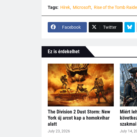
Tags:
Hírek
Microsoft
Rise of the Tomb Raide
Facebook
Twitter
Ez is érdekelhet
The Division 2 Dust Storm: New
Miért le
York új arcot kap a homokvihar
következ
alatt
szakmai 
July 23, 2026
July 14, 2