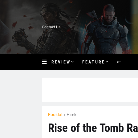
Contact Us
R E V I E W
F E A T U R E
<–
Főoldal
Hírek
Rise of the Tomb Rai