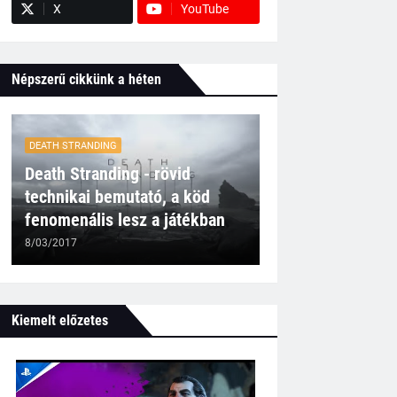
X
YouTube
Népszerű cikkünk a héten
DEATH STRANDING
Death Stranding - rövid
technikai bemutató, a köd
fenomenális lesz a játékban
8/03/2017
Kiemelt előzetes