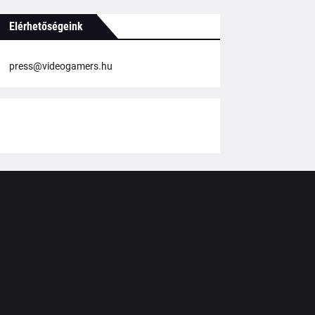
Elérhetőségeink
press@videogamers.hu