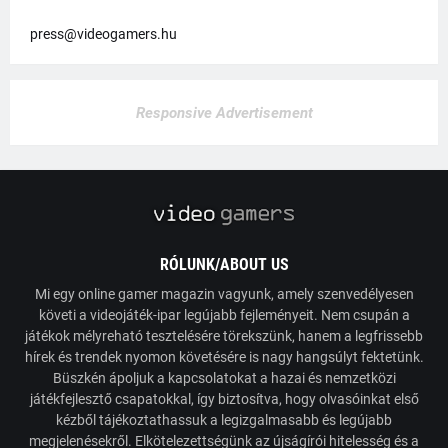
press@videogamers.hu
Responsive Advertisement
RÓLUNK/ABOUT US
Mi egy online gamer magazin vagyunk, amely szenvedélyesen
követi a videojáték-ipar legújabb fejleményeit. Nem csupán a
játékok mélyreható tesztelésére törekszünk, hanem a legfrissebb
hírek és trendek nyomon követésére is nagy hangsúlyt fektetünk.
Büszkén ápoljuk a kapcsolatokat a hazai és nemzetközi
játékfejlesztő csapatokkal, így biztosítva, hogy olvasóinkat első
kézből tájékoztathassuk a legizgalmasabb és legújabb
megjelenésekről. Elkötelezettségünk az újságírói hitelesség és a