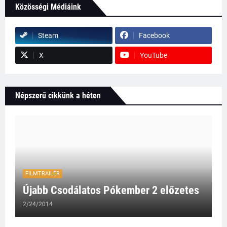
Közösségi Médiáink
Steam
Facebook
X
YouTube
Népszerű cikkünk a héten
FILMTRAILER
Újabb Csodálatos Pókember 2 előzetes
2/24/2014