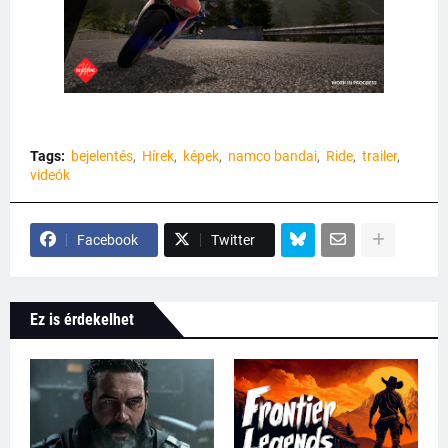
Tags:
bejelentés
Hírek
képek
namco bandai
Ride
trailer
videók
Facebook
Twitter
Ez is érdekelhet