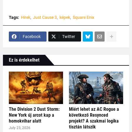
Tags:
Hírek
Just Cause 3
képek
Square Enix
Facebook
Twitter
Ez is érdekelhet
The Division 2 Dust Storm:
Miért lehet az AC Rogue a
New York új arcot kap a
következő Resynced
homokvihar alatt
projekt? A szakmai logika
tisztán látszik
July 23, 2026