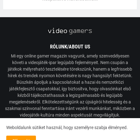
RÓLUNK/ABOUT US
Mi egy online gamer magazin vagyunk, amely szenvedélyesen
követi a videojáték-ipar legújabb fejleményeit. Nem csupán a
játékok mélyreható tesztelésére törekszünk, hanem a legfrissebb
hírek és trendek nyomon követésére is nagy hangsúlyt fektetünk.
Büszkén ápoljuk a kapcsolatokat a hazai és nemzetközi
játékfejlesztő csapatokkal, így biztosítva, hogy olvasóinkat első
kézből tájékoztathassuk a legizgalmasabb és legújabb
megjelenésekről. Elkötelezettségünk az újságírói hitelesség és a
szakmai színvonal fenntartása iránt vezérli munkánkat, miközben a
videojáték-kultúra minden aspektusát megvilágítjuk.
Weboldalunk sütiket használ, hogy személyre szabja élményed.
Powered by VideoGamers