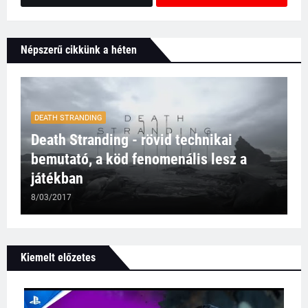
Népszerű cikkünk a héten
DEATH STRANDING
Death Stranding - rövid technikai
bemutató, a köd fenomenális lesz a
játékban
8/03/2017
Kiemelt előzetes