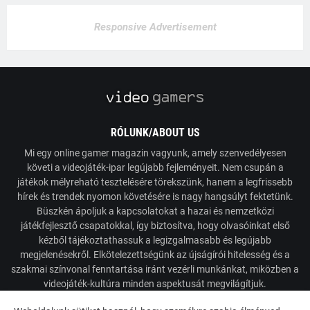
Responsive Advertisement
RÓLUNK/ABOUT US
Mi egy online gamer magazin vagyunk, amely szenvedélyesen
követi a videojáték-ipar legújabb fejleményeit. Nem csupán a
játékok mélyreható tesztelésére törekszünk, hanem a legfrissebb
hírek és trendek nyomon követésére is nagy hangsúlyt fektetünk.
Büszkén ápoljuk a kapcsolatokat a hazai és nemzetközi
játékfejlesztő csapatokkal, így biztosítva, hogy olvasóinkat első
kézből tájékoztathassuk a legizgalmasabb és legújabb
megjelenésekről. Elkötelezettségünk az újságírói hitelesség és a
szakmai színvonal fenntartása iránt vezérli munkánkat, miközben a
videojáték-kultúra minden aspektusát megvilágítjuk.