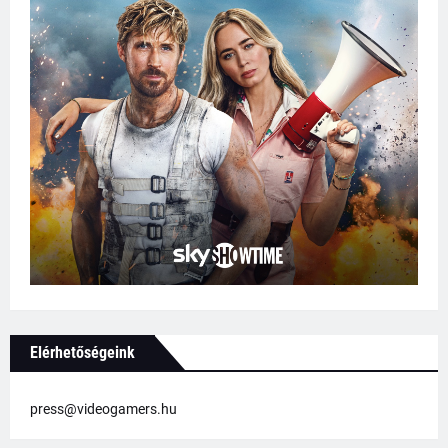
Elérhetőségeink
press@videogamers.hu