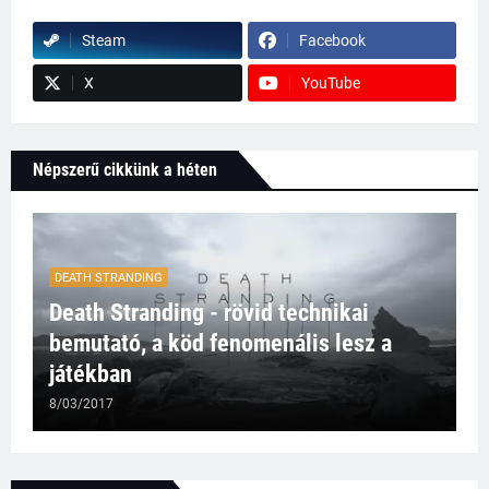
Steam
Facebook
X
YouTube
Népszerű cikkünk a héten
DEATH STRANDING
Death Stranding - rövid technikai
bemutató, a köd fenomenális lesz a
játékban
8/03/2017