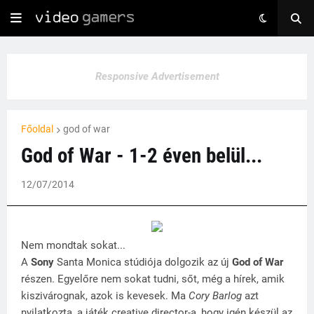
Responsive Advertisement
Főoldal
god of war
God of War - 1-2 éven belül...
12/07/2014
Nem mondtak sokat...
A
Sony
Santa Monica stúdiója dolgozik az új
God of War
részen. Egyelőre nem sokat tudni, sőt, még a hírek, amik
kiszivárognak, azok is kevesek. Ma
Cory Barlog
azt
nyilatkozta, a játék creative director-a, hogy igén készül az