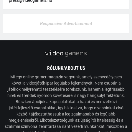
press@videogamers.hu
Responsive Advertisement
RÓLUNK/ABOUT US
Mi egy online gamer magazin vagyunk, amely szenvedélyesen
követi a videojáték-ipar legújabb fejleményeit. Nem csupán a
játékok mélyreható tesztelésére törekszünk, hanem a legfrissebb
hírek és trendek nyomon követésére is nagy hangsúlyt fektetünk.
Büszkén ápoljuk a kapcsolatokat a hazai és nemzetközi
játékfejlesztő csapatokkal, így biztosítva, hogy olvasóinkat első
kézből tájékoztathassuk a legizgalmasabb és legújabb
megjelenésekről. Elkötelezettségünk az újságírói hitelesség és a
szakmai színvonal fenntartása iránt vezérli munkánkat, miközben a