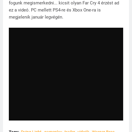
fogunk megismerkedni... kicsit olyan Far Cry 4 érzést ad
ez a videó. PC mellett PS4-re és Xbox One-ra is
megjelenik január legvégén.
Tags:
Dying Light
gameplay
trailer
videók
Warner Bros.