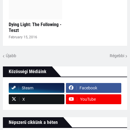
Dying Light: The Following -
Teszt
February 15, 2016
Újabb
Régebbi
Közösségi Médiáink
Steam
Facebook
X
YouTube
Népszerű cikkünk a héten