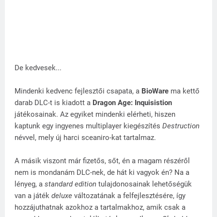
De kedvesek...
Mindenki kedvenc fejlesztői csapata, a
BioWare
ma kettő
darab DLC-t is kiadott a
Dragon Age: Inquisistion
játékosainak. Az egyiket mindenki elérheti, hiszen
kaptunk egy ingyenes multiplayer kiegészítés
Destruction
névvel, mely új harci sceaniro-kat tartalmaz.
A másik viszont már fizetős, sőt, én a magam részéről
nem is mondanám DLC-nek, de hát ki vagyok én? Na a
lényeg, a
standard edition
tulajdonosainak lehetőségük
van a játék
deluxe
változatának a felfejlesztésére, így
hozzájuthatnak azokhoz a tartalmakhoz, amik csak a