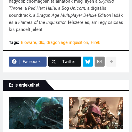
nagyobb csomagban találhatóak meg. Ilyen a
Skyhold
Throne
, a
Red Hart Halla
, a
Bog Unicorn
, a digitális
soundtrack, a
Dragon Age Multiplayer Deluxe Edition
ládák
és a
Flames of the Inquisition
felszerelés, ami egy csicsás
kis páncélt jelent.
Tags:
Bioware
dlc
dragon age: inquisition
Hírek
Facebook
Twitter
Ez is érdekelhet