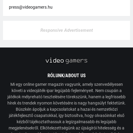
press@videogamers.hu
Responsive Advertisement
RÓLUNK/ABOUT US
Mi egy online gamer magazin vagyunk, amely szenvedélyesen
követi a videojáték-ipar legújabb fejleményeit. Nem csupán a
játékok mélyreható tesztelésére törekszünk, hanem a legfrissebb
hírek és trendek nyomon követésére is nagy hangsúlyt fektetünk.
Büszkén ápoljuk a kapcsolatokat a hazai és nemzetközi
játékfejlesztő csapatokkal, így biztosítva, hogy olvasóinkat első
kézből tájékoztathassuk a legizgalmasabb és legújabb
megjelenésekről. Elkötelezettségünk az újságírói hitelesség és a