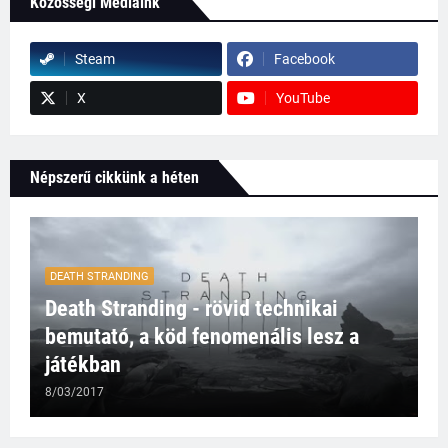
Közösségi Médiáink
Steam
Facebook
X
YouTube
Népszerű cikkünk a héten
DEATH STRANDING
Death Stranding - rövid technikai
bemutató, a köd fenomenális lesz a
játékban
8/03/2017