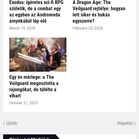
Exodus: ígéretes sci‑fi RPG
A Dragon Age: The
születik, de a combat egy
Veilguard rejtélye: hogyan
az egyben az Andromeda
lett siker és bukás
árnyékából lép elő
egyszerre?
March 18, 2026
February 20, 2026
Egy év mérlege: a The
Veilguard megosztotta a
rajongókat, de túlélte a
vihart
October 31, 2025
Újabb
Régebbi