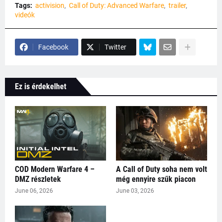
Tags:
activision
Call of Duty: Advanced Warfare
trailer
videók
Facebook
Twitter
Ez is érdekelhet
COD Modern Warfare 4 –
A Call of Duty soha nem volt
DMZ részletek
még ennyire szűk piacon
June 06, 2026
June 03, 2026