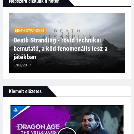
Népszerű cikkünk a héten
DEATH STRANDING
Death Stranding - rövid technikai
bemutató, a köd fenomenális lesz a
játékban
8/03/2017
Kiemelt előzetes