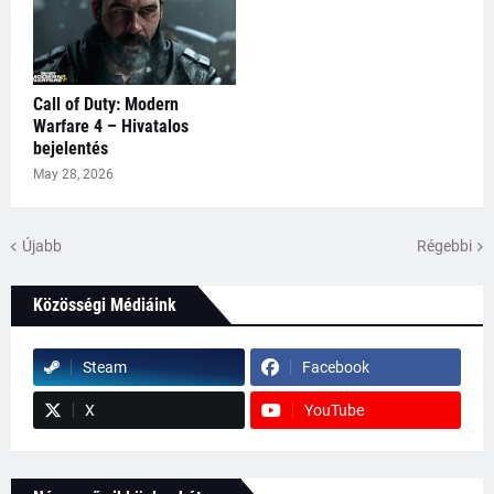
Call of Duty: Modern
Warfare 4 – Hivatalos
bejelentés
May 28, 2026
Újabb
Régebbi
Közösségi Médiáink
Steam
Facebook
X
YouTube