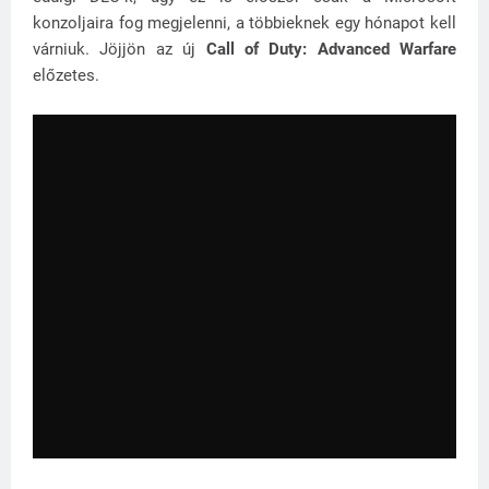
konzoljaira fog megjelenni, a többieknek egy hónapot kell
várniuk. Jöjjön az új
Call of Duty: Advanced Warfare
előzetes.