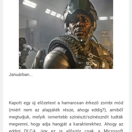
Januárban...
Kapott egy új előzetest a hamarosan érkező zombi mód
(miért nem az alapjáték része, ahogy eddig?), amiből
megtudjuk, melyik ismertebb színészt/színésznőt tudták
megvenni, hogy adja hangját a karakterekhez. Ahogy az
eddigi DLC-k, úgy ez is először csak a Microsoft