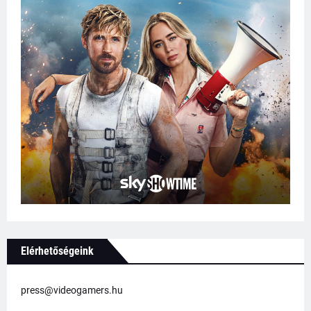
Elérhetőségeink
press@videogamers.hu