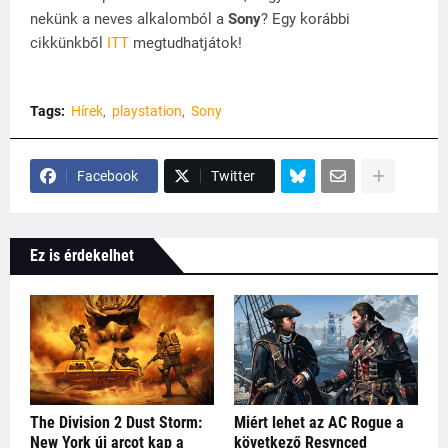
nekünk a neves alkalomból a
Sony
? Egy korábbi
cikkünkből
ITT
megtudhatjátok!
Tags:
Hírek
playstation
Sony
Facebook
Twitter
Ez is érdekelhet
The Division 2 Dust Storm:
Miért lehet az AC Rogue a
New York új arcot kap a
következő Resynced