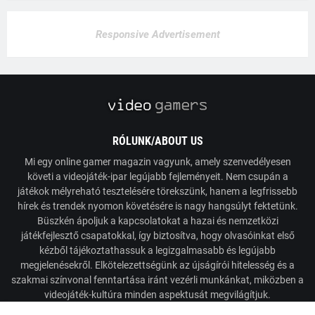
Responsive Advertisement
RÓLUNK/ABOUT US
Mi egy online gamer magazin vagyunk, amely szenvedélyesen
követi a videojáték-ipar legújabb fejleményeit. Nem csupán a
játékok mélyreható tesztelésére törekszünk, hanem a legfrissebb
hírek és trendek nyomon követésére is nagy hangsúlyt fektetünk.
Büszkén ápoljuk a kapcsolatokat a hazai és nemzetközi
játékfejlesztő csapatokkal, így biztosítva, hogy olvasóinkat első
kézből tájékoztathassuk a legizgalmasabb és legújabb
megjelenésekről. Elkötelezettségünk az újságírói hitelesség és a
szakmai színvonal fenntartása iránt vezérli munkánkat, miközben a
videojáték-kultúra minden aspektusát megvilágítjuk.