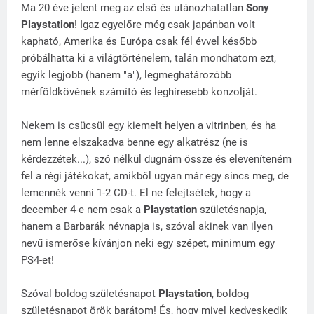
Ma 20 éve jelent meg az első és utánozhatatlan
Sony
Playstation
! Igaz egyelőre még csak japánban volt
kapható, Amerika és Európa csak fél évvel később
próbálhatta ki a világtörténelem, talán mondhatom ezt,
egyik legjobb (hanem "a"), legmeghatározóbb
mérföldkövének számító és leghíresebb konzolját.
Nekem is csücsül egy kiemelt helyen a vitrinben, és ha
nem lenne elszakadva benne egy alkatrész (ne is
kérdezzétek...), szó nélkül dugnám össze és eleveníteném
fel a régi játékokat, amikből ugyan már egy sincs meg, de
lemennék venni 1-2 CD-t. El ne felejtsétek, hogy a
december 4-e nem csak a
Playstation
születésnapja,
hanem a Barbarák névnapja is, szóval akinek van ilyen
nevű ismerőse kívánjon neki egy szépet, minimum egy
PS4-et!
Szóval boldog születésnapot
Playstation
, boldog
születésnapot örök barátom! És, hogy mivel kedveskedik