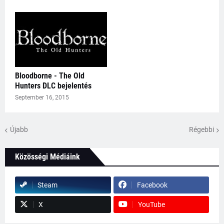
Bloodborne - The Old
Hunters DLC bejelentés
September 16, 2015
Újabb
Régebbi
Közösségi Médiáink
Steam
Facebook
X
YouTube