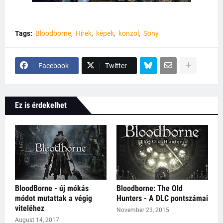
Tags:
Bloodborne
Hírek
képek
konzol
Sony
Facebook
Twitter
Ez is érdekelhet
BloodBorne - új mókás
Bloodborne: The Old
módot mutattak a végig
Hunters - A DLC pontszámai
viteléhez
November 23, 2015
August 14, 2017