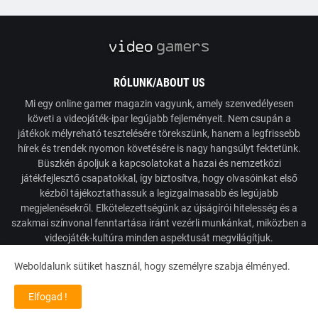
RÓLUNK/ABOUT US
Mi egy online gamer magazin vagyunk, amely szenvedélyesen
követi a videojáték-ipar legújabb fejleményeit. Nem csupán a
játékok mélyreható tesztelésére törekszünk, hanem a legfrissebb
hírek és trendek nyomon követésére is nagy hangsúlyt fektetünk.
Büszkén ápoljuk a kapcsolatokat a hazai és nemzetközi
játékfejlesztő csapatokkal, így biztosítva, hogy olvasóinkat első
kézből tájékoztathassuk a legizgalmasabb és legújabb
megjelenésekről. Elkötelezettségünk az újságírói hitelesség és a
szakmai színvonal fenntartása iránt vezérli munkánkat, miközben a
videojáték-kultúra minden aspektusát megvilágítjuk.
Weboldalunk sütiket használ, hogy személyre szabja élményed.
Powered by VideoGamers
Elfogad !