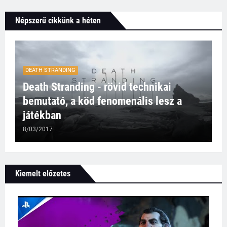
Népszerű cikkünk a héten
DEATH STRANDING
Death Stranding - rövid technikai
bemutató, a köd fenomenális lesz a
játékban
8/03/2017
Kiemelt előzetes