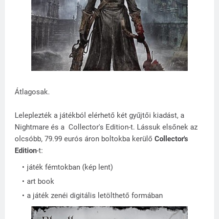
Átlagosak.
Leleplezték a játékból elérhető két gyűjtői kiadást, a
Nightmare és a Collector's Edition-t. Lássuk elsőnek az
olcsóbb, 79.99 eurós áron boltokba kerülő
Collector's
Edition
-t:
játék fémtokban (kép lent)
art book
a játék zenéi digitális letölthető formában