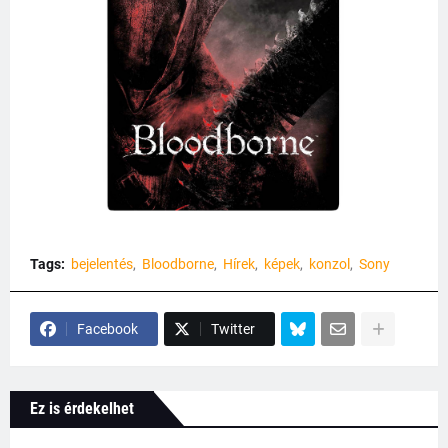
Tags:
bejelentés
Bloodborne
Hírek
képek
konzol
Sony
Facebook
Twitter
Ez is érdekelhet