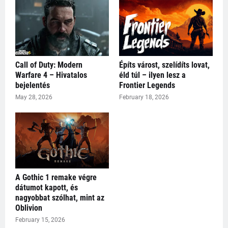
Call of Duty: Modern
Építs várost, szelídíts lovat,
Warfare 4 – Hivatalos
éld túl – ilyen lesz a
bejelentés
Frontier Legends
May 28, 2026
February 18, 2026
A Gothic 1 remake végre
dátumot kapott, és
nagyobbat szólhat, mint az
Oblivion
February 15, 2026