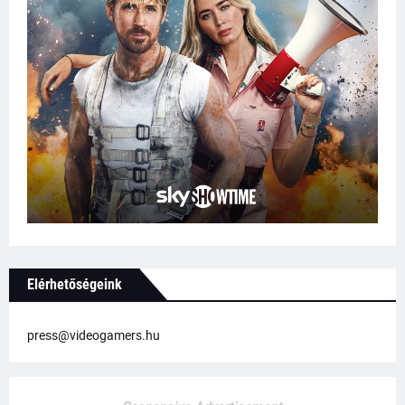
Elérhetőségeink
press@videogamers.hu