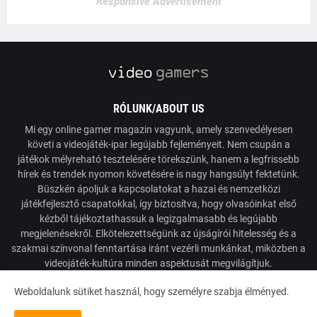
Responsive Advertisement
RÓLUNK/ABOUT US
Mi egy online gamer magazin vagyunk, amely szenvedélyesen
követi a videojáték-ipar legújabb fejleményeit. Nem csupán a
játékok mélyreható tesztelésére törekszünk, hanem a legfrissebb
hírek és trendek nyomon követésére is nagy hangsúlyt fektetünk.
Büszkén ápoljuk a kapcsolatokat a hazai és nemzetközi
játékfejlesztő csapatokkal, így biztosítva, hogy olvasóinkat első
kézből tájékoztathassuk a legizgalmasabb és legújabb
megjelenésekről. Elkötelezettségünk az újságírói hitelesség és a
szakmai színvonal fenntartása iránt vezérli munkánkat, miközben a
videojáték-kultúra minden aspektusát megvilágítjuk.
Weboldalunk sütiket használ, hogy személyre szabja élményed.
Powered by VideoGamers