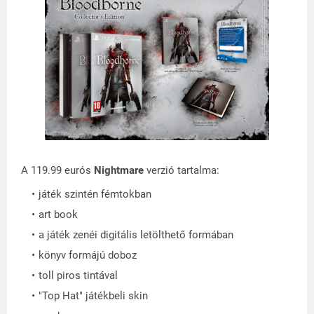
A 119.99 eurós
Nightmare
verzió tartalma:
játék szintén fémtokban
art book
a játék zenéi digitális letölthető formában
könyv formájú doboz
toll piros tintával
"Top Hat" játékbeli skin