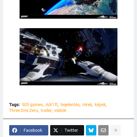
Tags:
505 games
Adr1ft
bejelentés
Hírek
képek
Three One Zero
trailer
videók
Facebook
Twitter