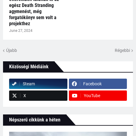
egész Death Stranding
agymenést, még
forgatókönyv sem volt a
projekthez
June 27, 2024
Újabb
Régebbi
Közösségi Médiáink
Steam
Facebook
X
YouTube
Népszerű cikkünk a héten