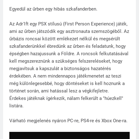
Egyedül az űrben egy hibás szkafanderben.
Az Adr1ft egy PSX stílusú (First Person Experience) játék,
ami az űrben játszódik egy asztronauta szemszögéből. Az
űrbázis roncsai között emlékezet nélkül és megsérült
szkafanderünkkel ébredünk az űrben és feladatunk, hogy
épségben hazajussunk a Földre. A roncsok felkutatásával
kell megszereznünk a szükséges felszereléseket, hogy
megjavítsuk a kapszulát a biztonságos hazatérés
érdekében. A nem mindennapos játékmenetet az teszi
még különlegesebbé, hogy döntéseket is kell hoznunk a
történet során, ami hatással lesz a végkifejletre.
Érdekes játéknak ígérkezik, nálam felkerült a "húezkell"
listára.
Várható megjelenés nyáron PC-re, PS4-re és Xbox One-ra.