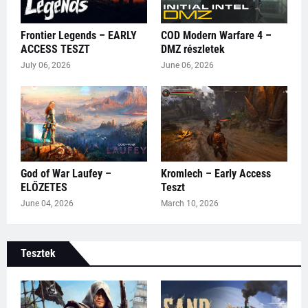
Frontier Legends – EARLY
COD Modern Warfare 4 –
ACCESS TESZT
DMZ részletek
July 06, 2026
June 06, 2026
God of War Laufey –
Kromlech – Early Access
ELŐZETES
Teszt
June 04, 2026
March 10, 2026
Tesztek