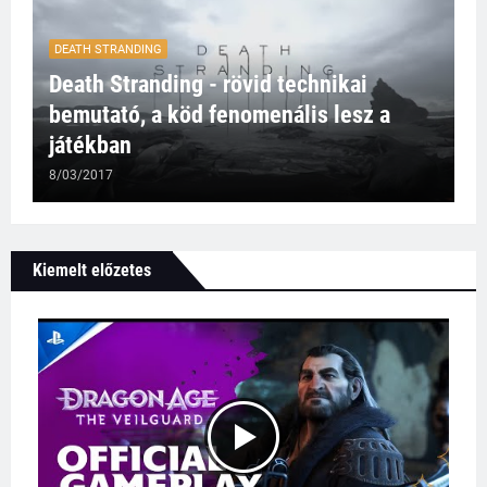
DEATH STRANDING
Death Stranding - rövid technikai
bemutató, a köd fenomenális lesz a
játékban
8/03/2017
Kiemelt előzetes