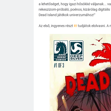
a lehetőséget, hogy igazi hősökké váljanak... v
rekeszizom-próbáló, poénos, kizárólag digitáli
Dead Island játékok univerzumához!"
Az első, ingyenes részt
itt
tudjátok elolvasni. A