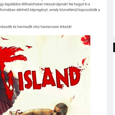
agy legalábbis élőhalottakat mészároljanak! Ne hagyd ki a
s formában elérhető képregényt, amely közvetlenül kapcsolódik a
 második és harmadik rész hamarosan érkezik!