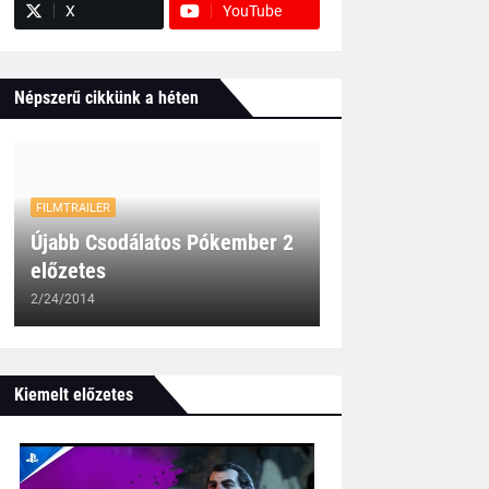
X
YouTube
Népszerű cikkünk a héten
FILMTRAILER
Újabb Csodálatos Pókember 2
előzetes
2/24/2014
Kiemelt előzetes