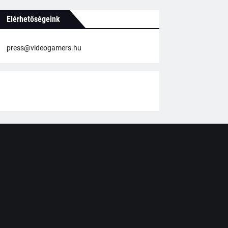
Elérhetőségeink
press@videogamers.hu