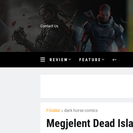
Contact Us
R E V I E W
F E A T U R E
<–
Főoldal
dark horse comics
Megjelent Dead Isl