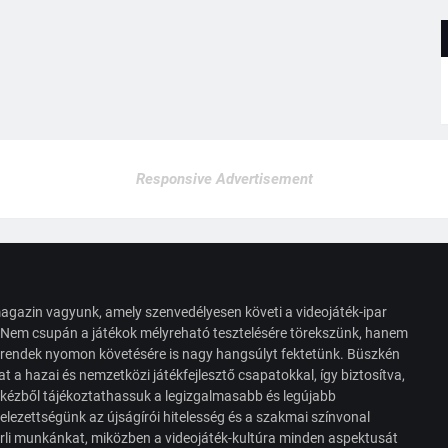
Responsive Advertisement
agazin vagyunk, amely szenvedélyesen követi a videojáték-ipar
. Nem csupán a játékok mélyreható tesztelésére törekszünk, hanem
s trendek nyomon követésére is nagy hangsúlyt fektetünk. Büszkén
t a hazai és nemzetközi játékfejlesztő csapatokkal, így biztosítva,
 kézből tájékoztathassuk a legizgalmasabb és legújabb
elezettségünk az újságírói hitelesség és a szakmai színvonal
érli munkánkat, miközben a videojáték-kultúra minden aspektusát