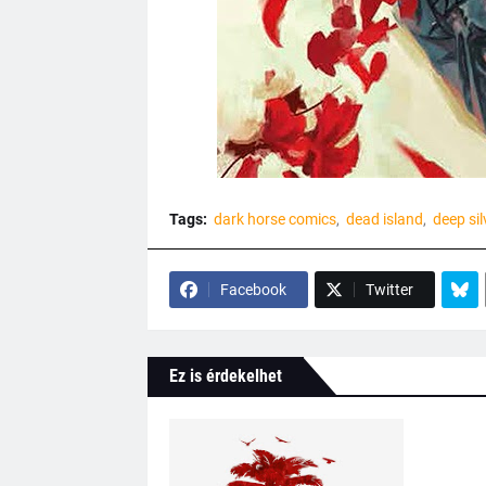
Tags:
dark horse comics
dead island
deep sil
Facebook
Twitter
Ez is érdekelhet