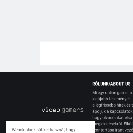
RÓLUNK/ABOUT US
Mi egy online gamer m
legújabb fejleményeit
a legfrissebb hírek é
ápoljuk a kapcsolatoka
hogy olvasóinkat első
megjelenésekről. Elköt
Weboldalunk sütiket használ, hogy
fenntartása iránt vez