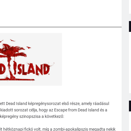
ett Dead Island képregénysorozat első része, amely ráadásul
kiadott sorozat célja, hogy az Escape from Dead Island és a
 képregény szinopszisa a következő:
ét hétköznapi fickó volt, míg a zombi-apokalipszis megadta nekik