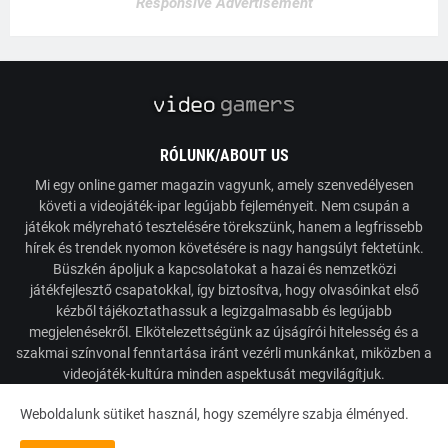
Responsive Advertisement
RÓLUNK/ABOUT US
Mi egy online gamer magazin vagyunk, amely szenvedélyesen
követi a videojáték-ipar legújabb fejleményeit. Nem csupán a
játékok mélyreható tesztelésére törekszünk, hanem a legfrissebb
hírek és trendek nyomon követésére is nagy hangsúlyt fektetünk.
Büszkén ápoljuk a kapcsolatokat a hazai és nemzetközi
játékfejlesztő csapatokkal, így biztosítva, hogy olvasóinkat első
kézből tájékoztathassuk a legizgalmasabb és legújabb
megjelenésekről. Elkötelezettségünk az újságírói hitelesség és a
szakmai színvonal fenntartása iránt vezérli munkánkat, miközben a
videojáték-kultúra minden aspektusát megvilágítjuk.
Weboldalunk sütiket használ, hogy személyre szabja élményed.