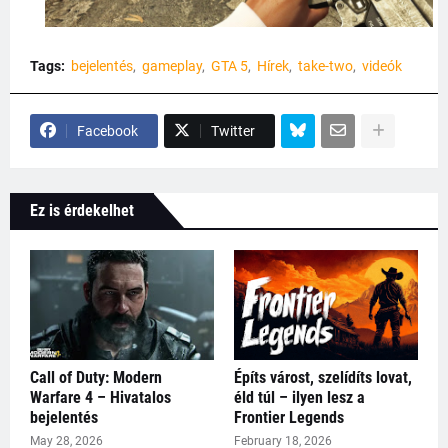
Tags:
bejelentés
gameplay
GTA 5
Hírek
take-two
videók
Facebook
Twitter
Ez is érdekelhet
Call of Duty: Modern
Építs várost, szelídíts lovat,
Warfare 4 – Hivatalos
éld túl – ilyen lesz a
bejelentés
Frontier Legends
May 28, 2026
February 18, 2026