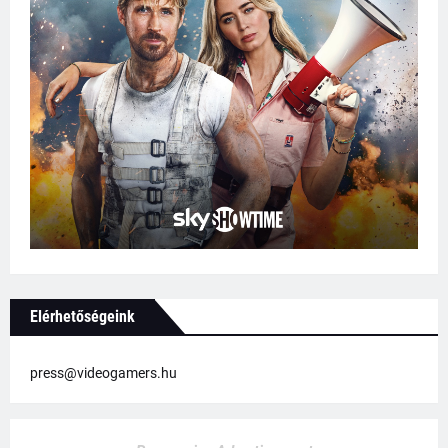
Elérhetőségeink
press@videogamers.hu