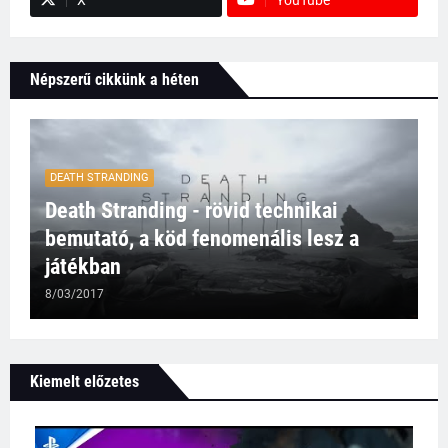
Népszerű cikkünk a héten
DEATH STRANDING
Death Stranding - rövid technikai
bemutató, a köd fenomenális lesz a
játékban
8/03/2017
Kiemelt előzetes