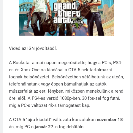
Videó az IGN jóvoltából.
A Rockstar a mai napon megerősítette, hogy a PC-s, PS4-
es és Xbox One-os kiadásai a GTA 5-nek tartalmazni
fognak belsőnézetet. Belsőnézetben sétálhatunk az utcán,
telefonálhatunk vagy éppen bámulhatjuk az autók
műszerfalát az esti fényben, miközben menekülünk a rend
őrei elől. A PS4-es verzió 1080p-ben, 30 fps-sel fog futni,
míg a PC-s változat 4k-s támogatást kap.
A GTA 5 "újra kiadott" változata konzolokon
november 18
-
án, míg PC-n
január 27-
n fog debütálni.