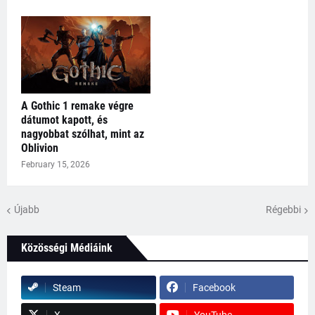
A Gothic 1 remake végre
dátumot kapott, és
nagyobbat szólhat, mint az
Oblivion
February 15, 2026
Újabb
Régebbi
Közösségi Médiáink
Steam
Facebook
X
YouTube