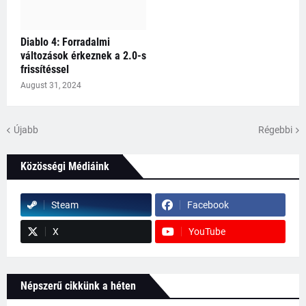
Diablo 4: Forradalmi
változások érkeznek a 2.0-s
frissítéssel
August 31, 2024
Újabb
Régebbi
Közösségi Médiáink
Steam
Facebook
X
YouTube
Népszerű cikkünk a héten