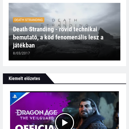
DEATH STRANDING
Death Stranding - rövid technikai
bemutató, a köd fenomenális lesz a
játékban
8/03/2017
Kiemelt előzetes