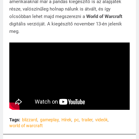
amerikaiaknál már a pandás kiegészítő is az alapjáték
része, valószínűleg holnap nálunk is átvált, és így
olcsóbban lehet majd megszerezni a
World of Warcraft
digitális verzióját. A kiegészítő november 13-én jelenik
meg.
Tags:
blizzard
gameplay
Hírek
pc
trailer
videók
world of warcraft