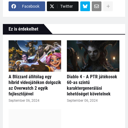
Facebook
Twitter
Ez is érdekelhet
A Blizzard állítólag egy
Diablo 4 - A PTR játékosok
hibrid videojátékon dolgozik
60-as szintű
az Overwatch 2 egyik
karaktergenerálási
fejlesztőjével
lehetőséget követelnek
September 06, 2024
September 06, 2024