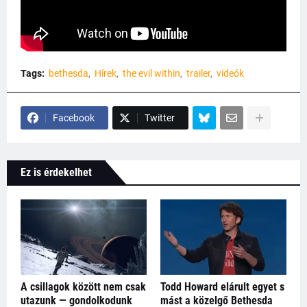
Tags:
bethesda
Hírek
the evil within
trailer
videók
Facebook
Twitter
Ez is érdekelhet
A csillagok között nem csak
Todd Howard elárult egyet s
utazunk — gondolkodunk
mást a közelgő Bethesda