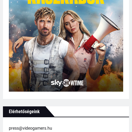
Elérhetőségeink
press@videogamers.hu