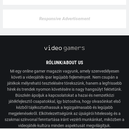
Responsive Advertisement
RÓLUNK/ABOUT US
Mi egy online gamer magazin vagyunk, amely szenvedélyesen
követi a videojáték-ipar legújabb fejleményeit. Nem csupán a
játékok mélyreható tesztelésére törekszünk, hanem a legfrissebb
hírek és trendek nyomon követésére is nagy hangsúlyt fektetünk.
Büszkén ápoljuk a kapcsolatokat a hazai és nemzetközi
játékfejlesztő csapatokkal, így biztosítva, hogy olvasóinkat első
kézből tájékoztathassuk a legizgalmasabb és legújabb
megjelenésekről. Elkötelezettségünk az újságírói hitelesség és a
szakmai színvonal fenntartása iránt vezérli munkánkat, miközben a
videojáték-kultúra minden aspektusát megvilágítjuk.