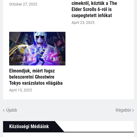
címekről, köztük a The
October 27, 2025
Elder Scrolls 6-ról is
csepegtetett infókat
April 23, 2025
Elmondjuk, miért fogsz
beleszeretni Ghostwire
Tokyo varázslatos világába
April 15, 2025
Újabb
Régebbi
Közösségi Médiáink