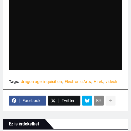
Tags:
dragon age: inquisition
Electronic Arts
Hírek
videók
Facebook
Twitter
Ez is érdekelhet