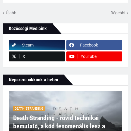
Újabb
Régebbi
Közösségi Médiáink
Steam
Facebook
X
YouTube
Népszerű cikkünk a héten
DEATH STRANDING
Death Stranding - rövid technikai
bemutató, a köd fenomenális lesz a