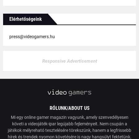
Elérhetőségeink
press@videogamers.hu
Responsive Advertisement
RÓLUNK/ABOUT US
Mi egy online gamer magazin vagyunk, amely szenvedélyesen
követi a videojáték-ipar legújabb fejleményeit. Nem csupán a
játékok mélyreható tesztelésére törekszünk, hanem a legfrissebb
hírek és trendek nyomon követésére is nagy hangsúlyt fektetünk.