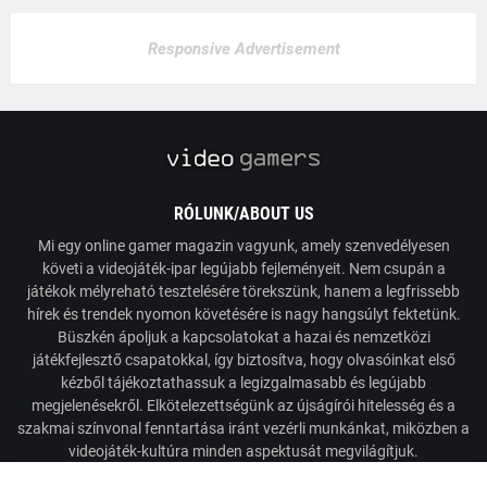
Responsive Advertisement
RÓLUNK/ABOUT US
Mi egy online gamer magazin vagyunk, amely szenvedélyesen
követi a videojáték-ipar legújabb fejleményeit. Nem csupán a
játékok mélyreható tesztelésére törekszünk, hanem a legfrissebb
hírek és trendek nyomon követésére is nagy hangsúlyt fektetünk.
Büszkén ápoljuk a kapcsolatokat a hazai és nemzetközi
játékfejlesztő csapatokkal, így biztosítva, hogy olvasóinkat első
kézből tájékoztathassuk a legizgalmasabb és legújabb
megjelenésekről. Elkötelezettségünk az újságírói hitelesség és a
szakmai színvonal fenntartása iránt vezérli munkánkat, miközben a
videojáték-kultúra minden aspektusát megvilágítjuk.