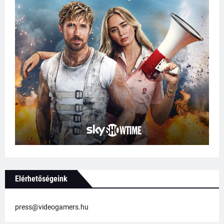
Elérhetőségeink
press@videogamers.hu