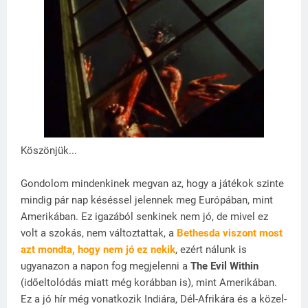
Köszönjük...
Gondolom mindenkinek megvan az, hogy a játékok szinte
mindig pár nap késéssel jelennek meg Európában, mint
Amerikában. Ez igazából senkinek nem jó, de mivel ez
volt a szokás, nem változtattak, a
Bethesda viszont most
azt mondta, hogy nem jó ez nekik
, ezért nálunk is
ugyanazon a napon fog megjelenni a
The Evil Within
(időeltolódás miatt még korábban is), mint Amerikában.
Ez a jó hír még vonatkozik Indiára, Dél-Afrikára és a közel-