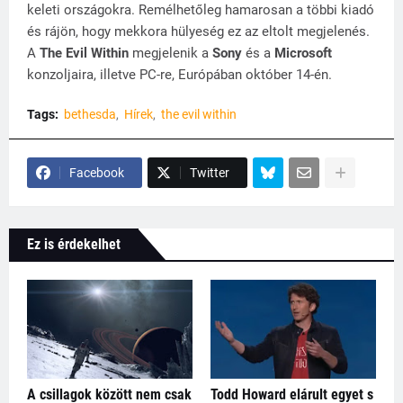
keleti országokra. Remélhetőleg hamarosan a többi kiadó
és rájön, hogy mekkora hülyeség ez az eltolt megjelenés.
A
The Evil Within
megjelenik a
Sony
és a
Microsoft
konzoljaira, illetve PC-re, Európában október 14-én.
Tags:
bethesda
Hírek
the evil within
Facebook
Twitter
Ez is érdekelhet
A csillagok között nem csak
Todd Howard elárult egyet s