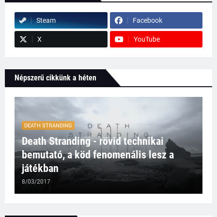
Steam
Facebook
X
YouTube
Népszerű cikkünk a héten
DEATH STRANDING
Death Stranding - rövid technikai
bemutató, a köd fenomenális lesz a
játékban
8/03/2017