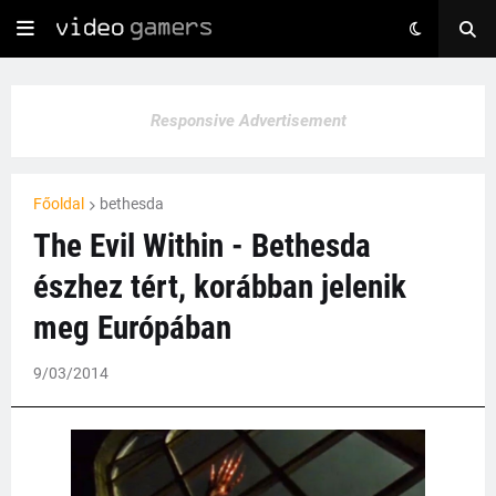
Responsive Advertisement
Főoldal
bethesda
The Evil Within - Bethesda
észhez tért, korábban jelenik
meg Európában
9/03/2014