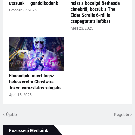
utazunk — gondolkodunk
mást a közelgő Bethesda
címekről, köztük a The
October 27, 2025
Elder Scrolls 6-ról is
csepegtetett infókat
April 23, 2025
Elmondjuk, miért fogsz
beleszeretni Ghostwire
Tokyo varázslatos világába
April 15, 2025
Újabb
Régebbi
Közösségi Médiáink