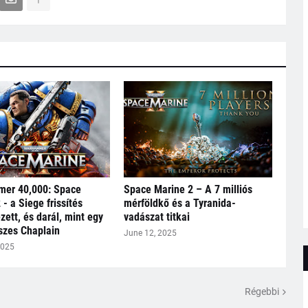
er 40,000: Space
Space Marine 2 – A 7 milliós
 - a Siege frissítés
mérföldkő és a Tyranida-
ett, és darál, mint egy
vadászat titkai
szes Chaplain
June 12, 2025
2025
Régebbi