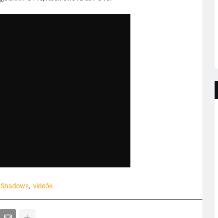
f Shadows
videók