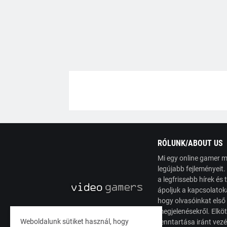
RÓLUNK/ABOUT US
Mi egy online gamer m
legújabb fejleményeit
a legfrissebb hírek é
ápoljuk a kapcsolatoka
hogy olvasóinkat első
megjelenésekről. Elköt
Weboldalunk sütiket használ, hogy
fenntartása iránt vez