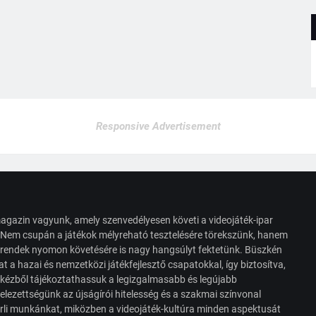
Responsive Advertisement
agazin vagyunk, amely szenvedélyesen követi a videojáték-ipar
. Nem csupán a játékok mélyreható tesztelésére törekszünk, hanem
s trendek nyomon követésére is nagy hangsúlyt fektetünk. Büszkén
t a hazai és nemzetközi játékfejlesztő csapatokkal, így biztosítva,
 kézből tájékoztathassuk a legizgalmasabb és legújabb
elezettségünk az újságírói hitelesség és a szakmai színvonal
érli munkánkat, miközben a videojáték-kultúra minden aspektusát