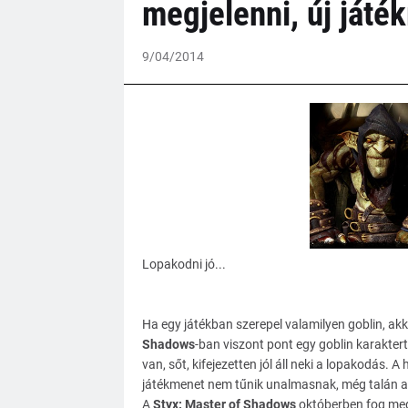
megjelenni, új játé
9/04/2014
Lopakodni jó...
Ha egy játékban szerepel valamilyen goblin, akkor
Shadows
-ban viszont pont egy goblin karaktert
van, sőt, kifejezetten jól áll neki a lopakodás
játékmenet nem tűnik unalmasnak, még talán az
A
Styx: Master of Shadows
októberben fog megj