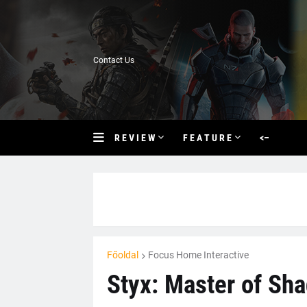
Contact Us
R E V I E W
F E A T U R E
<–
Főoldal
Focus Home Interactive
Styx: Master of Sh