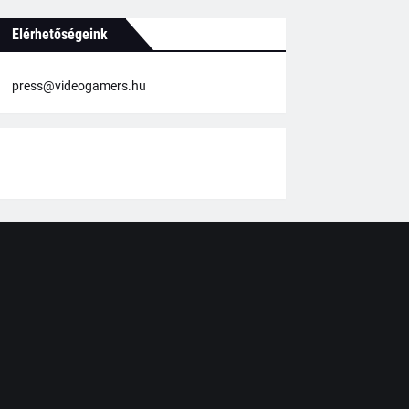
Elérhetőségeink
press@videogamers.hu