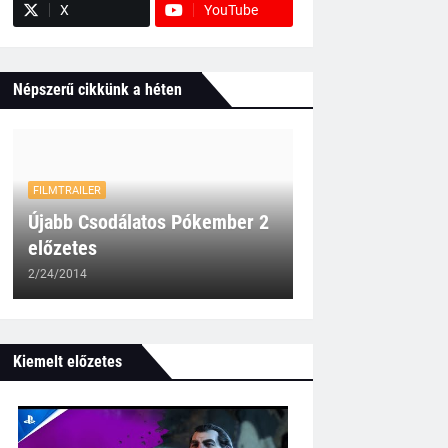
X
YouTube
Népszerű cikkünk a héten
FILMTRAILER
Újabb Csodálatos Pókember 2
előzetes
2/24/2014
Kiemelt előzetes