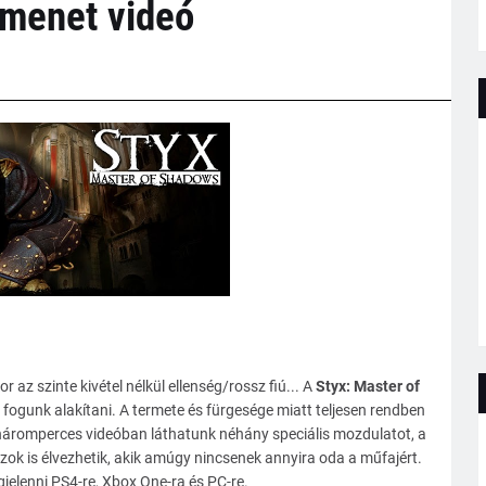
kmenet videó
 az szinte kivétel nélkül ellenség/rossz fiú... A
Styx: Master of
 fogunk alakítani. A termete és fürgesége miatt teljesen rendben
. A háromperces videóban láthatunk néhány speciális mozdulatot, a
ok is élvezhetik, akik amúgy nincsenek annyira oda a műfajért.
elenni PS4-re, Xbox One-ra és PC-re.