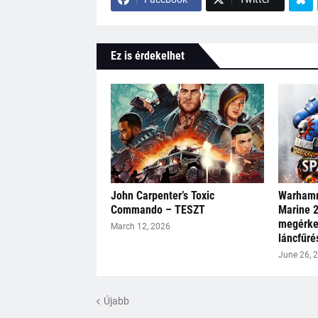
Ez is érdekelhet
John Carpenter’s Toxic
Warhamm
Commando – TESZT
Marine 2
megérkez
March 12, 2026
láncfűré
June 26, 
Újabb