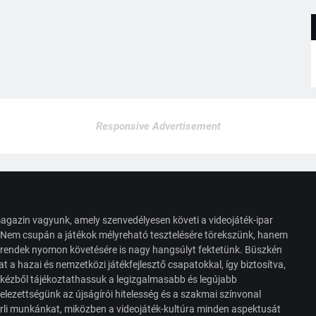
Responsive Advertisement
agazin vagyunk, amely szenvedélyesen követi a videojáték-ipar
. Nem csupán a játékok mélyreható tesztelésére törekszünk, hanem
s trendek nyomon követésére is nagy hangsúlyt fektetünk. Büszkén
t a hazai és nemzetközi játékfejlesztő csapatokkal, így biztosítva,
 kézből tájékoztathassuk a legizgalmasabb és legújabb
elezettségünk az újságírói hitelesség és a szakmai színvonal
érli munkánkat, miközben a videojáték-kultúra minden aspektusát