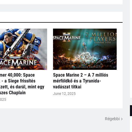
er 40,000: Space
Space Marine 2 – A 7 milliós
 - a Siege frissítés
mérföldkő és a Tyranida-
ett, és darál, mint egy
vadászat titkai
szes Chaplain
June 12, 2025
2025
Régebbi