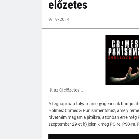
előzetes
9/19/2014
Itt az új előzetes...
A tegnapi nap folyamán egy igencsak hangulatos
Holmes: Crimes & Punishmentshez, amely reme
rávetném magam a játékra, azonban erre még kic
szeptember 29-et ír) jelenik meg PC-re, PS3-ra,