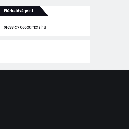
Elérhetőségeink
press@videogamers.hu