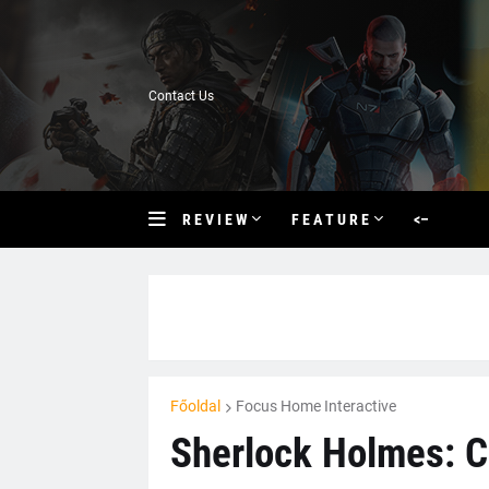
Contact Us
R E V I E W
F E A T U R E
<–
Főoldal
Focus Home Interactive
Sherlock Holmes: C