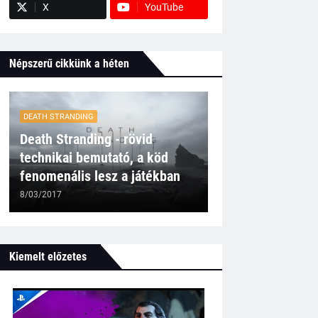
X
YouTube
Népszerű cikkünk a héten
DEATH STRANDING
Death Stranding - rövid
technikai bemutató, a köd
fenomenális lesz a játékban
8/03/2017
Kiemelt előzetes