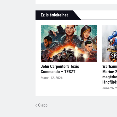
Ez is érdekelhet
John Carpenter’s Toxic
Warhamm
Commando – TESZT
Marine 2
megérkez
March 12, 2026
láncfűré
June 26, 
Újabb