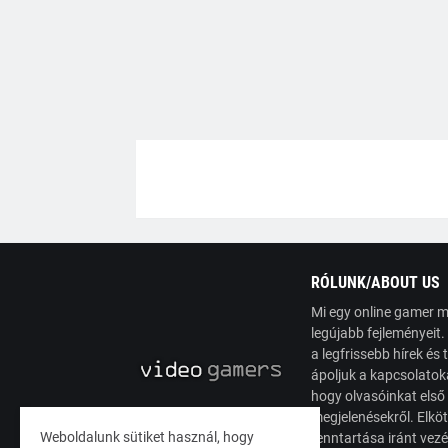
RÓLUNK/ABOUT US
Mi egy online gamer m
legújabb fejleményeit
a legfrissebb hírek é
ápoljuk a kapcsolatoka
hogy olvasóinkat első
megjelenésekről. Elköt
Weboldalunk sütiket használ, hogy
fenntartása iránt vez