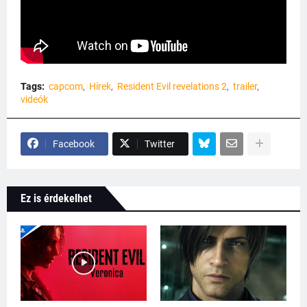
Tags:
capcom
Hírek
Resident Evil revelations 2
trailer
videók
Facebook
Twitter
Ez is érdekelhet