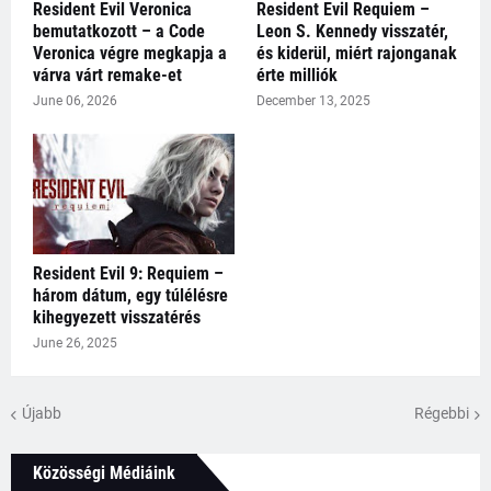
Resident Evil Veronica
Resident Evil Requiem –
bemutatkozott – a Code
Leon S. Kennedy visszatér,
Veronica végre megkapja a
és kiderül, miért rajonganak
várva várt remake-et
érte milliók
June 06, 2026
December 13, 2025
Resident Evil 9: Requiem –
három dátum, egy túlélésre
kihegyezett visszatérés
June 26, 2025
Újabb
Régebbi
Közösségi Médiáink