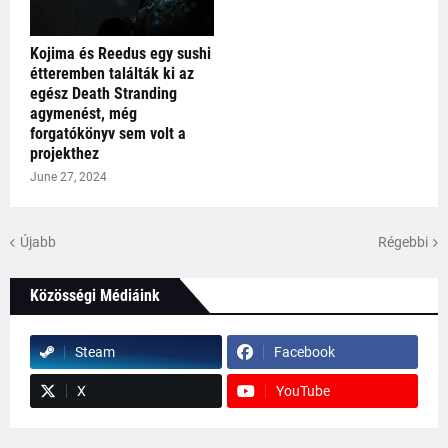
Kojima és Reedus egy sushi
étteremben találták ki az
egész Death Stranding
agymenést, még
forgatókönyv sem volt a
projekthez
June 27, 2024
Újabb
Régebbi
Közösségi Médiáink
Steam
Facebook
X
YouTube