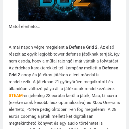
Mától elérhető...
A mai napon végre megjelent a
Defense Grid 2
. Az első
részét az egyik legjobb tower defense játéknak tartják, így
nem csoda, hogy a műfaj rajongói már várták a folytatást.
Az érdekes karakterekkel teli kampány mellett a
Defense
Grid 2
coop és játékos játékos elleni móddal is
rendelkezik. A játékban 21 gyönyörűen megalkotott és
állandóan változó pálya áll a játékosok rendelkezésére.
STEAM
-en jelenleg 23 euróba kerül a játék, Mac, Linux-ra
(ezekre csak később lesz optimalizálva) és Xbox One-ra is
elérhető, PS4-re pedig október 1-én fog megjelenni. A 28
eurós csomag a játék mellett két digitálisan
megtekinthető könyvet és egy audio történetet is