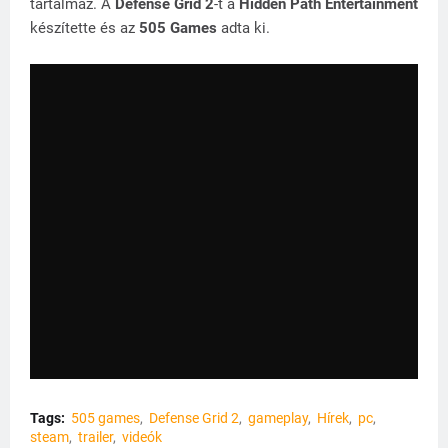
tartalmaz. A
Defense Grid 2
-t a
Hidden Path Entertainment
készítette és az
505 Games
adta ki.
Tags:
505 games
Defense Grid 2
gameplay
Hírek
pc
steam
trailer
videók