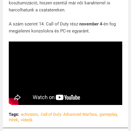
kosztumizáció, hiszen ezentúl már női karakterrel is
harcolhatunk a csatatereken.
A szám szerint 14. Call of Duty rész
november 4
-én fog
megjelenni konzolokra és PC-re egyaránt.
Tags:
activision
Call of Duty: Advanced Warfare
gameplay
Hírek
videók