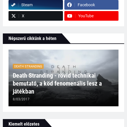
Steam
Facebook
X
YouTube
Népszerű cikkünk a héten
DEATH STRANDING
Death Stranding - rövid technikai
bemutató, a köd fenomenális lesz a
játékban
8/03/2017
Kiemelt előzetes