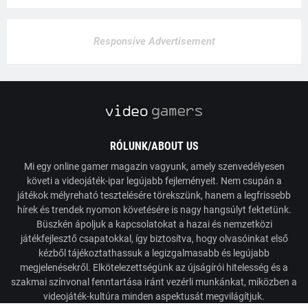
Responsive Advertisement
RÓLUNK/ABOUT US
Mi egy online gamer magazin vagyunk, amely szenvedélyesen
követi a videojáték-ipar legújabb fejleményeit. Nem csupán a
játékok mélyreható tesztelésére törekszünk, hanem a legfrissebb
hírek és trendek nyomon követésére is nagy hangsúlyt fektetünk.
Büszkén ápoljuk a kapcsolatokat a hazai és nemzetközi
játékfejlesztő csapatokkal, így biztosítva, hogy olvasóinkat első
kézből tájékoztathassuk a legizgalmasabb és legújabb
megjelenésekről. Elkötelezettségünk az újságírói hitelesség és a
szakmai színvonal fenntartása iránt vezérli munkánkat, miközben a
videojáték-kultúra minden aspektusát megvilágítjuk.