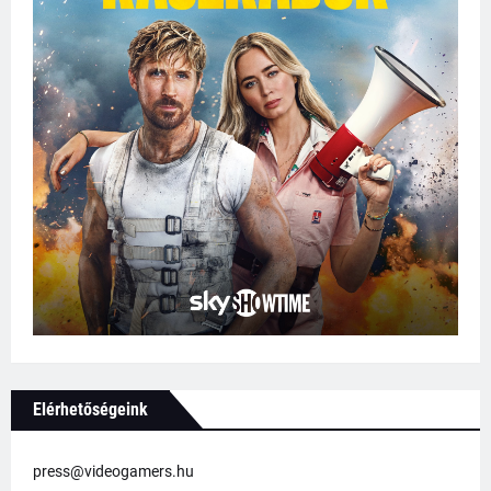
Elérhetőségeink
press@videogamers.hu