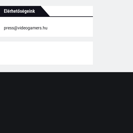
Elérhetőségeink
press@videogamers.hu