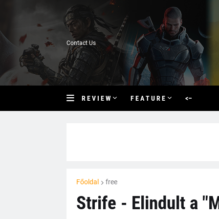
Contact Us
R E V I E W
F E A T U R E
<–
Főoldal
free
Strife - Elindult a