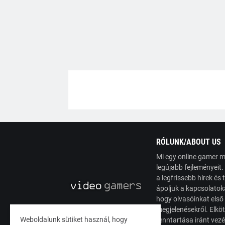
RÓLUNK/ABOUT US
Mi egy online gamer m
legújabb fejleményeit
a legfrissebb hírek é
ápoljuk a kapcsolatoka
hogy olvasóinkat első
megjelenésekről. Elköt
Weboldalunk sütiket használ, hogy
fenntartása iránt vez