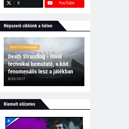
X
YouTube
Népszerű cikkünk a héten
DEATH STRANDING
Death Stranding - rövid
technikai bemutató, a köd
fenomenális lesz a játékban
8/03/2017
Kiemelt előzetes