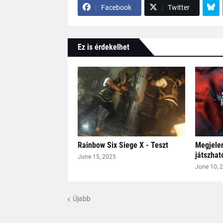
Facebook
Twitter
Ez is érdekelhet
Rainbow Six Siege X - Teszt
Megjelen
játszhat
June 15, 2025
June 10, 
Újabb