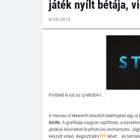
játék nyílt bétája, v
8/29/2014
Próbáld ki ezt az új MOBA-t...
A Heroes of Newerth készítői belefogtak egy ú
Strife
. A grafikája nagyon rajzfilmes, a karakte
játékon kívül lehet kraftolni és enchantolni. Jö
készült videó. Regisztrálni
ITT
lehet... és termé