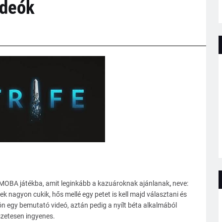
ideók
j MOBA játékba, amit leginkább a kazuároknak ajánlanak
,
neve:
rek nagyon cukik, hős mellé egy petet is kell majd választani és
jjön egy bemutató videó, aztán pedig a nyílt béta alkalmából
szetesen ingyenes.