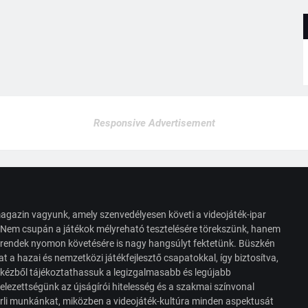
Responsive Advertisement
agazin vagyunk, amely szenvedélyesen követi a videojáték-ipar
. Nem csupán a játékok mélyreható tesztelésére törekszünk, hanem
s trendek nyomon követésére is nagy hangsúlyt fektetünk. Büszkén
t a hazai és nemzetközi játékfejlesztő csapatokkal, így biztosítva,
 kézből tájékoztathassuk a legizgalmasabb és legújabb
elezettségünk az újságírói hitelesség és a szakmai színvonal
érli munkánkat, miközben a videojáték-kultúra minden aspektusát