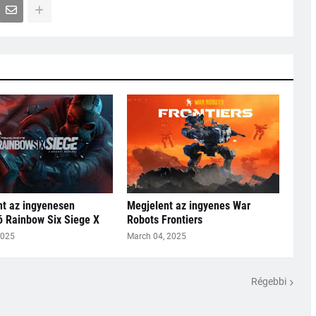
t az ingyenesen
Megjelent az ingyenes War
ó Rainbow Six Siege X
Robots Frontiers
2025
March 04, 2025
Régebbi