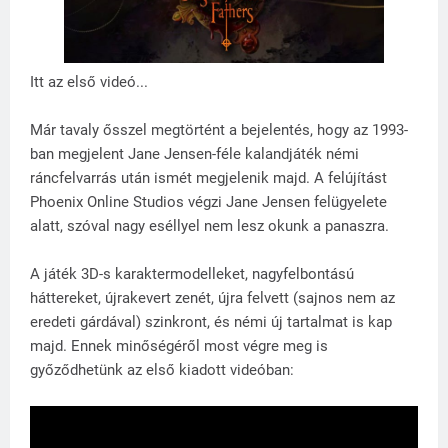
Itt az első videó...
Már tavaly ősszel megtörtént a bejelentés, hogy az 1993-
ban megjelent Jane Jensen-féle kalandjáték némi
ráncfelvarrás után ismét megjelenik majd. A felújítást
Phoenix Online Studios végzi Jane Jensen felügyelete
alatt, szóval nagy eséllyel nem lesz okunk a panaszra.
A játék 3D-s karaktermodelleket, nagyfelbontású
háttereket, újrakevert zenét, újra felvett (sajnos nem az
eredeti gárdával) szinkront, és némi új tartalmat is kap
majd. Ennek minőségéről most végre meg is
győződhetünk az első kiadott videóban: