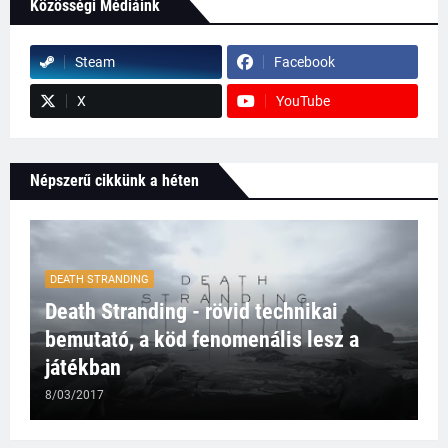
Közösségi Médiáink
Steam
Facebook
X
YouTube
Népszerű cikkünk a héten
DEATH STRANDING
Death Stranding - rövid technikai
bemutató, a köd fenomenális lesz a
játékban
8/03/2017