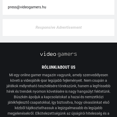
press@videogamers.hu
Responsive Advertisement
RÓLUNK/ABOUT US
Mi egy online gamer magazin vagyunk, amely szenvedélyesen
követi a videojáték-ipar legújabb fejleményeit. Nem csupán a
játékok mélyreható tesztelésére törekszünk, hanem a legfrissebb
hírek és trendek nyomon követésére is nagy hangsúlyt fektetünk.
Büszkén ápoljuk a kapcsolatokat a hazai és nemzetközi
játékfejlesztő csapatokkal, így biztosítva, hogy olvasóinkat első
kézből tájékoztathassuk a legizgalmasabb és legújabb
megjelenésekről. Elkötelezettségünk az újságírói hitelesség és a