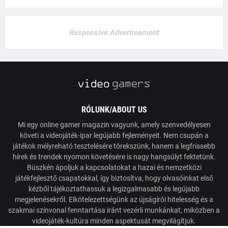
Responsive Advertisement
RÓLUNK/ABOUT US
Mi egy online gamer magazin vagyunk, amely szenvedélyesen
követi a videojáték-ipar legújabb fejleményeit. Nem csupán a
játékok mélyreható tesztelésére törekszünk, hanem a legfrissebb
hírek és trendek nyomon követésére is nagy hangsúlyt fektetünk.
Büszkén ápoljuk a kapcsolatokat a hazai és nemzetközi
játékfejlesztő csapatokkal, így biztosítva, hogy olvasóinkat első
kézből tájékoztathassuk a legizgalmasabb és legújabb
megjelenésekről. Elkötelezettségünk az újságírói hitelesség és a
szakmai színvonal fenntartása iránt vezérli munkánkat, miközben a
videojáték-kultúra minden aspektusát megvilágítjuk.