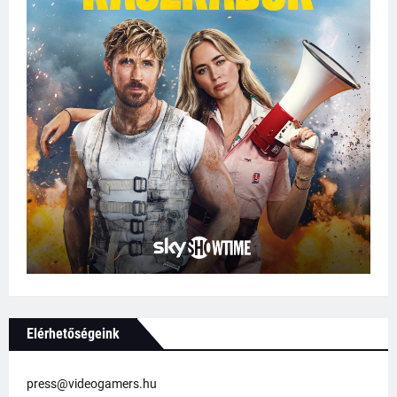
Elérhetőségeink
press@videogamers.hu