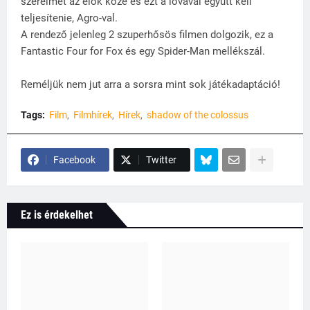
szerelmét az élők közé és ezt a lovával együtt kell
teljesítenie, Agro-val.
A rendező jelenleg 2 szuperhősös filmen dolgozik, ez a
Fantastic Four for Fox és egy Spider-Man mellékszál.
Reméljük nem jut arra a sorsra mint sok játékadaptáció!
Tags:
Film
Filmhírek
Hírek
shadow of the colossus
Facebook
Twitter
Ez is érdekelhet