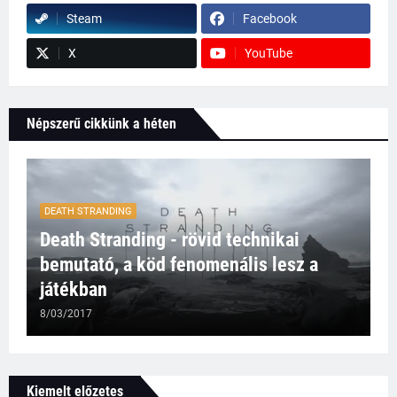
Steam
Facebook
X
YouTube
Népszerű cikkünk a héten
DEATH STRANDING
Death Stranding - rövid technikai
bemutató, a köd fenomenális lesz a
játékban
8/03/2017
Kiemelt előzetes