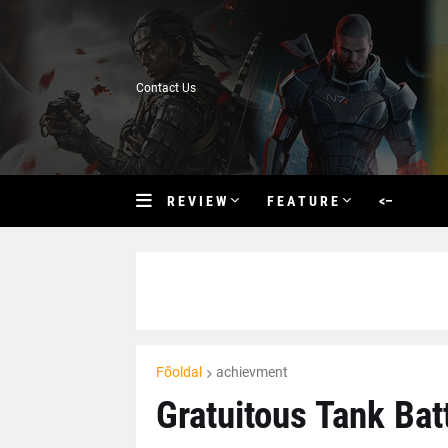
Contact Us
R E V I E W
F E A T U R E
<–
Főoldal
achievment
Gratuitous Tank Bat