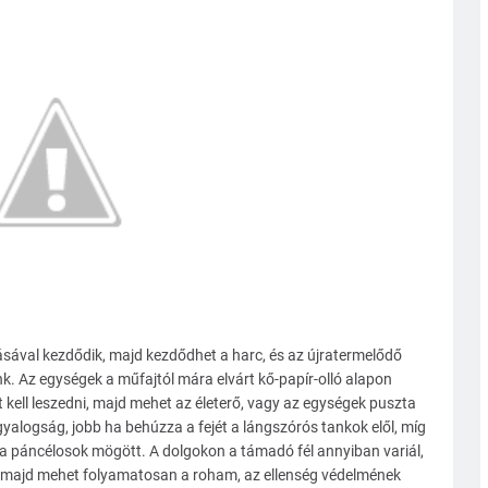
ásával kezdődik, majd kezdődhet a harc, és az újratermelődő
. Az egységek a műfajtól mára elvárt kő-papír-olló alapon
t kell leszedni, majd mehet az életerő, vagy az egységek puszta
yalogság, jobb ha behúzza a fejét a lángszórós tankok elől, míg
a páncélosok mögött. A dolgokon a támadó fél annyiban variál,
, majd mehet folyamatosan a roham, az ellenség védelmének