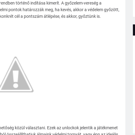
rrendben történő indítása kimerít. A győzelem-vereség a
őzelmi pontok határozzák meg, ha kevés, akkor a védelem győzött,
konkrét cél a pontszám átlépése, és akkor, győztünk is.
etőség közül választani. Ezek az unlockok jelentik a játékmenet
l összeállíthatjuk álmaink védelmi tornyát, vagy épp az ideális