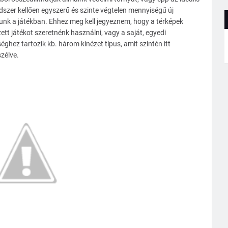
dszer kellően egyszerű és szinte végtelen mennyiségű új
unk a játékban. Ehhez meg kell jegyeznem, hogy a térképek
zett játékot szeretnénk használni, vagy a saját, egyedi
ghez tartozik kb. három kinézet típus, amit szintén itt
szélve.