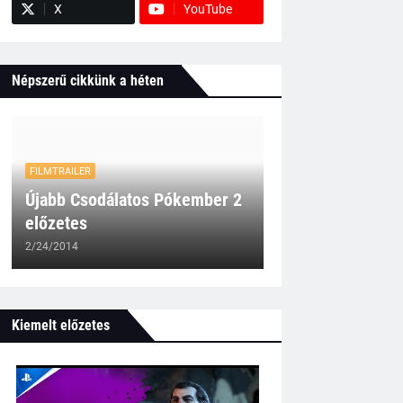
X
YouTube
Népszerű cikkünk a héten
FILMTRAILER
Újabb Csodálatos Pókember 2
előzetes
2/24/2014
Kiemelt előzetes