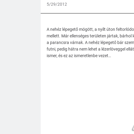
5/29/2012
A nehéz lépegető mögött, a nyílt úton feltorlód
mellett. Már ellenséges területen jártak, bárho
a parancsra várnak. A nehéz lépegető bár szemb
futni, pedig hátra nem lehet a lézerlöveggel ell
ismer, és ez az ismeretlenbe vezet…