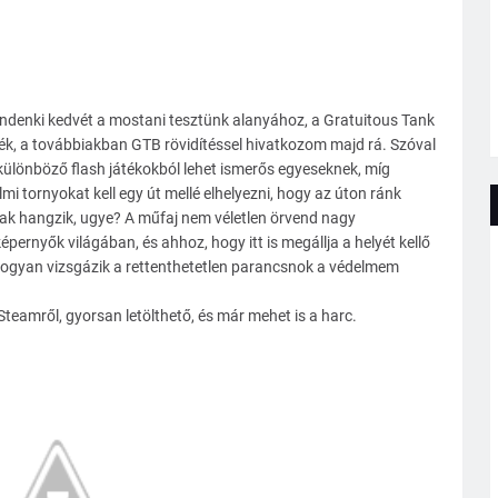
ndenki kedvét a mostani tesztünk alanyához, a Gratuitous Tank
ék, a továbbiakban GTB rövidítéssel hivatkozom majd rá. Szóval
különböző flash játékokból lehet ismerős egyeseknek, míg
i tornyokat kell egy út mellé elhelyezni, hogy az úton ránk
nak hangzik, ugye? A műfaj nem véletlen örvend nagy
ernyők világában, és ahhoz, hogy itt is megállja a helyét kellő
ogyan vizsgázik a rettenthetetlen parancsnok a védelmem
 Steamről, gyorsan letölthető, és már mehet is a harc.