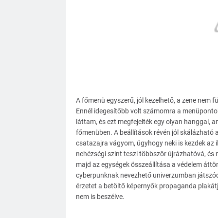
A főmenü egyszerű, jól kezelhető, a zene nem fü
Ennél idegesítőbb volt számomra a menüpontok k
láttam, és ezt megfejelték egy olyan hanggal
főmenüben. A beállítások révén jól skálázható
csatazajra vágyom, úgyhogy neki is kezdek az 
nehézségi szint teszi többször újrázhatóvá, és 
majd az egységek összeállítása a védelem áttö
cyberpunknak nevezhető univerzumban játszódik, 
érzetet a betöltő képernyők propaganda plakátja
nem is beszélve.