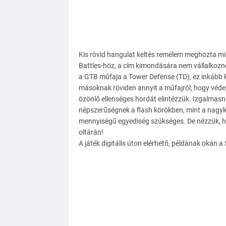
Kis rövid hangulat keltés remélem meghozta mi
Battles-höz, a cím kimondására nem vállalkozn
a GTB műfaja a Tower Defense (TD), ez inkább 
másoknak röviden annyit a műfajról, hogy védelm
özönlő ellenséges hordát elintézzük. Izgalmas
népszerűségnek a flash körökben, mint a nagykép
mennyiségű egyediség szükséges. De nézzük, h
oltárán!
A játék digitális úton elérhető, példának okán a