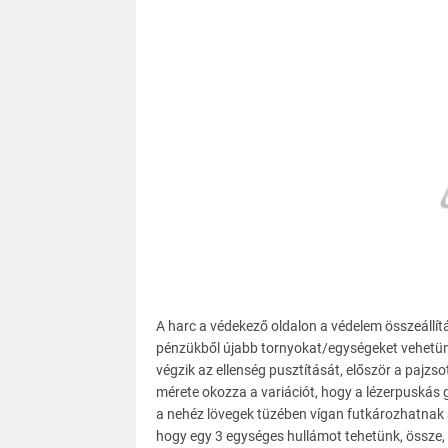
A harc a védekező oldalon a védelem összeállít
pénzükből újabb tornyokat/egységeket vehetünk
végzik az ellenség pusztítását, először a pajzso
mérete okozza a variációt, hogy a lézerpuskás g
a nehéz lövegek tüzében vígan futkározhatnak 
hogy egy 3 egységes hullámot tehetünk, össze