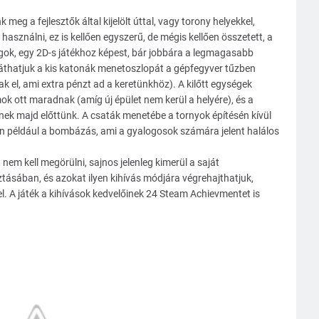
g a fejlesztők által kijelölt úttal, vagy torony helyekkel,
asználni, ez is kellően egyszerű, de mégis kellően összetett, a
gok, egy 2D-s játékhoz képest, bár jobbára a legmagasabb
láthatjuk a kis katonák menetoszlopát a gépfegyver tűzben
k el, ami extra pénzt ad a keretünkhöz). A kilőtt egységek
mok ott maradnak (amíg új épület nem kerül a helyére), és a
rnek majd előttünk. A csaták menetébe a tornyok építésén kívül
yen például a bombázás, ami a gyalogosok számára jelent halálos
t nem kell megörülni, sajnos jelenleg kimerül a saját
sában, és azokat ilyen kihívás módjára végrehajthatjuk,
el. A játék a kihívások kedvelőinek 24 Steam Achievmentet is