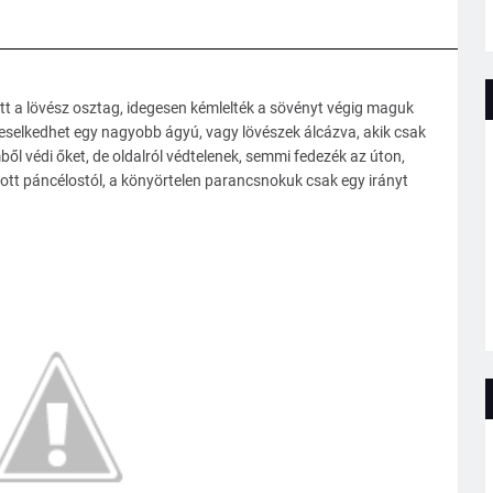
ott a lövész osztag, idegesen kémlelték a sövényt végig maguk
l leselkedhet egy nagyobb ágyú, vagy lövészek álcázva, akik csak
ől védi őket, de oldalról védtelenek, semmi fedezék az úton,
átott páncélostól, a könyörtelen parancsnokuk csak egy irányt