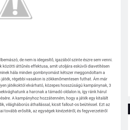
lbemászó, de nem is idegesítő, igazából szinte észre sem venni.
özötti áttűnés effektusa, amit utoljára esküvői diavetítésen
, aminek hála minden gombnyomást kétszer meggondoltam a
 a játék, régebbi vasakon is zökkenőmentesen futhat. Ám már
ilyen játékoktól elvárható, közepes hosszúságú kampánynak, 3
nekivághatunk a harcnak a támadó oldalon is, így ránk hárul
résére. A kampányhoz hozzátenném, hogy a játék egy kitalált
világháborús áthallással, kicsit fallout-os beütéssel. Ezt az
i tovább erősítik, az egységek kinézetéről, és fegyverzetéről