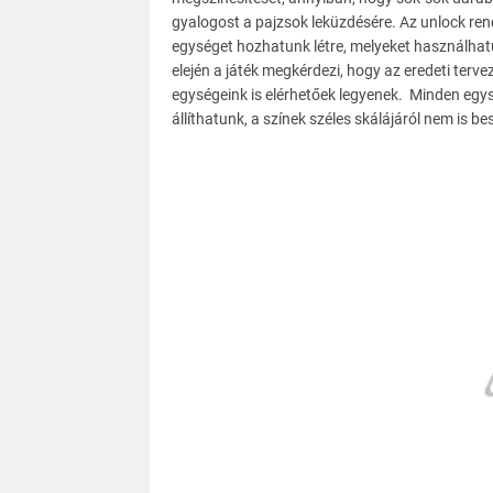
gyalogost a pajzsok leküzdésére. Az unlock ren
egységet hozhatunk létre, melyeket használhat
elején a játék megkérdezi, hogy az eredeti terve
egységeink is elérhetőek legyenek. Minden egysé
állíthatunk, a színek széles skálájáról nem is be