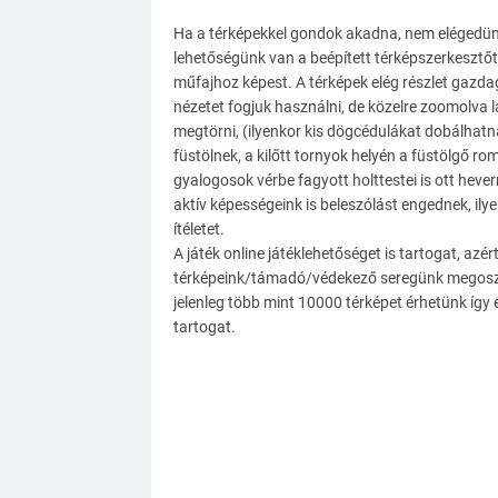
Ha a térképekkel gondok akadna, nem elégedünk me
lehetőségünk van a beépített térképszerkesztőt h
műfajhoz képest. A térképek elég részlet gazda
nézetet fogjuk használni, de közelre zoomolva 
megtörni, (ilyenkor kis dögcédulákat dobálhatna
füstölnek, a kilőtt tornyok helyén a füstölgő ro
gyalogosok vérbe fagyott holttestei is ott heve
aktív képességeink is beleszólást engednek, il
ítéletet.
A játék online játéklehetőséget is tartogat, azér
térképeink/támadó/védekező seregünk megosztá
jelenleg több mint 10000 térképet érhetünk így 
tartogat.