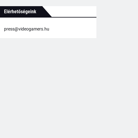
Elérhetőségeink
press@videogamers.hu