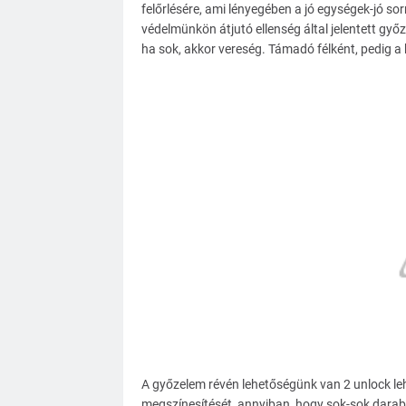
felőrlésére, ami lényegében a jó egységek-jó so
védelmünkön átjutó ellenség által jelentett gy
ha sok, akkor vereség. Támadó félként, pedig a 
A győzelem révén lehetőségünk van 2 unlock leh
megszínesítését, annyiban, hogy sok-sok darabbó