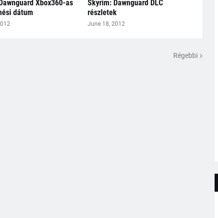
 Dawnguard Xbox360-as
Skyrim: Dawnguard DLC
nési dátum
részletek
2012
June 18, 2012
Régebbi