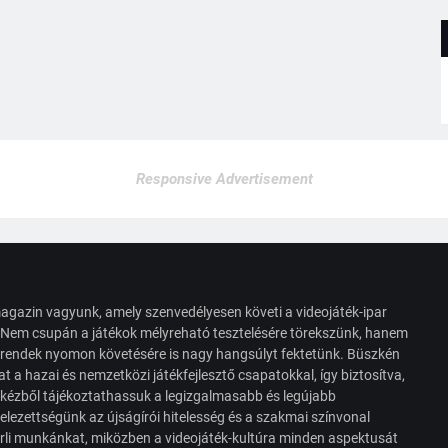
Responsive Advertisement
agazin vagyunk, amely szenvedélyesen követi a videojáték-ipar
. Nem csupán a játékok mélyreható tesztelésére törekszünk, hanem
s trendek nyomon követésére is nagy hangsúlyt fektetünk. Büszkén
t a hazai és nemzetközi játékfejlesztő csapatokkal, így biztosítva,
 kézből tájékoztathassuk a legizgalmasabb és legújabb
elezettségünk az újságírói hitelesség és a szakmai színvonal
érli munkánkat, miközben a videojáték-kultúra minden aspektusát