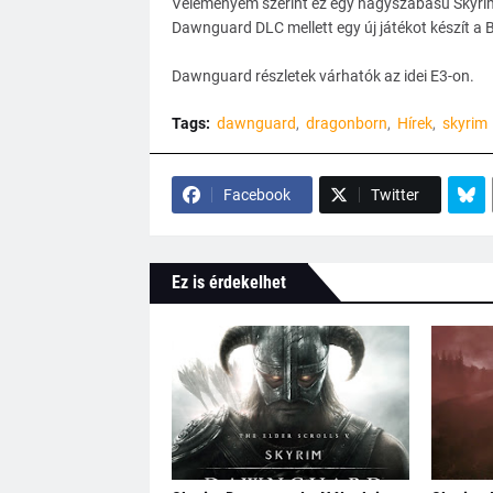
Véleményem szerint ez egy nagyszabású Skyrim k
Dawnguard DLC mellett egy új játékot készít a 
Dawnguard részletek várhatók az idei E3-on.
Tags:
dawnguard
dragonborn
Hírek
skyrim
Facebook
Twitter
Ez is érdekelhet