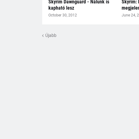
Skyrim Dawnguard - Nálunk is
Skyrim:
kapható lesz
megjele
October 30, 2012
June 24, 
Újabb