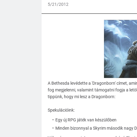
5/21/2012
A Bethesda levédette a 'Dragonborn' címet, ami
fog megjelenni, valamint támogatni fogja a letöl
tippünk, hogy mi lesz a Dragonborn:
Spekulációink:
Egy új RPG játék van készülőben
Minden bizonnyal a Skyrim második nagy DL