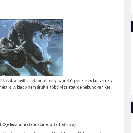
ről csak annyit lehet tudni, hogy számítógépekre és konzolokra
tést is. A kiadó nem árult el több részletet, de nekünk van két
C-je lesz, ami standalone futtatható majd