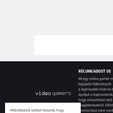
RÓLUNK/ABOUT US
Mi egy online gamer m
legújabb fejleményeit
a legfrissebb hírek é
ápoljuk a kapcsolatoka
hogy olvasóinkat első
megjelenésekről. Elköt
Weboldalunk sütiket használ, hogy
fenntartása iránt vez