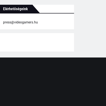
Elérhetőségeink
press@videogamers.hu