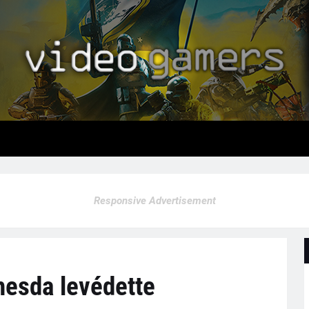
Responsive Advertisement
hesda levédette