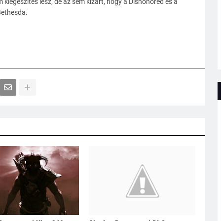
iegészítés lesz, de az sem kizárt, hogy a Dishonored és a
Bethesda.