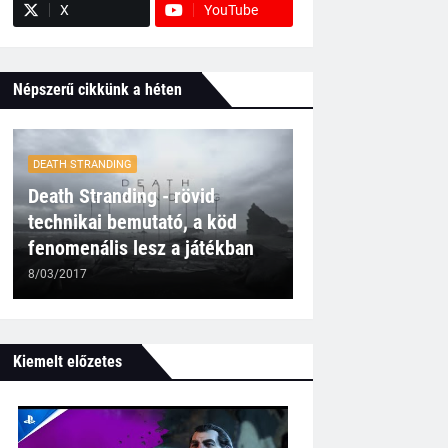
X
YouTube
Népszerű cikkünk a héten
DEATH STRANDING
Death Stranding - rövid
technikai bemutató, a köd
fenomenális lesz a játékban
8/03/2017
Kiemelt előzetes