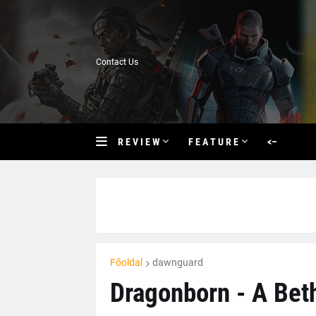
Contact Us
R E V I E W
F E A T U R E
<–
Főoldal
dawnguard
Dragonborn - A Bet