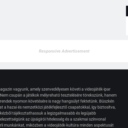
Responsive Advertisement
agazin vagyunk, amely szenvedélyesen követi a videojáték-ipar
. Nem csupán a játékok mélyreható tesztelésére törekszünk, hanem
s trendek nyomon követésére is nagy hangsúlyt fektetünk. Büszkén
t a hazai és nemzetközi játékfejlesztő csapatokkal, így biztosítva,
 kézből tájékoztathassuk a legizgalmasabb és legújabb
elezettségünk az újságírói hitelesség és a szakmai színvonal
érli munkánkat, miközben a videojáték-kultúra minden aspektusát