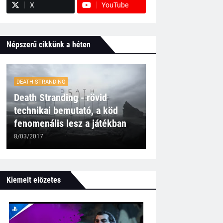
X
YouTube
Népszerű cikkünk a héten
DEATH STRANDING
Death Stranding - rövid
technikai bemutató, a köd
fenomenális lesz a játékban
8/03/2017
Kiemelt előzetes