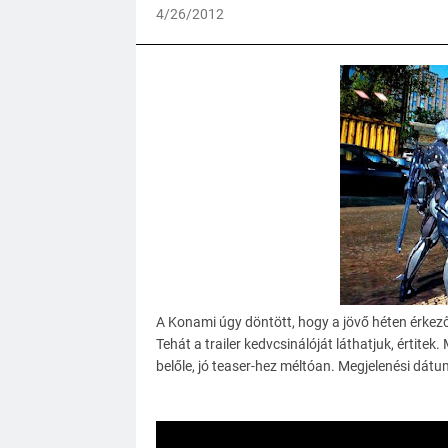
4/26/2012
A Konami úgy döntött, hogy a jövő héten érkező 
Tehát a trailer kedvcsinálóját láthatjuk, értitek
belőle, jó teaser-hez méltóan. Megjelenési dát