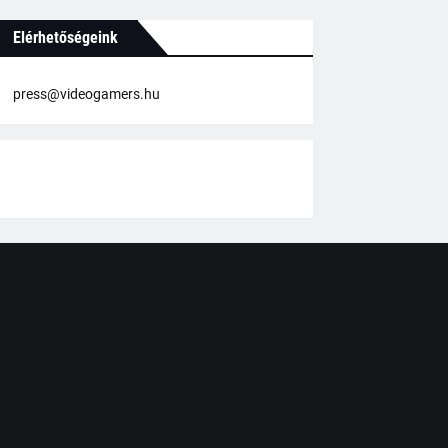
Elérhetőségeink
press@videogamers.hu