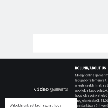
RÓLUNK/ABOUT US
Mi egy online gamer m
legújabb fejleményeit
a legfrissebb hírek é
ápoljuk a kapcsolatoka
hogy olvasóinkat első
megjelenésekről. Elköt
Weboldalunk sütiket használ, hogy
fenntartása iránt vez