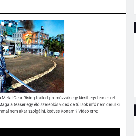
Metal Gear Rising trailert promózzák egy kicsit egy teaser-rel.
. Maga a teaser egy élő szereplős videó de túl sok infó nem derül ki
ummal nem akar szolgálni, kedves Konami? Videó erre: