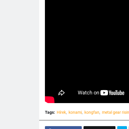
Tags:
Hírek
konami
kongfan
metal gear risi