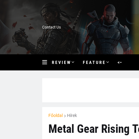
Contact Us
R E V I E W
F E A T U R E
<–
Főoldal
Hírek
Metal Gear Rising 