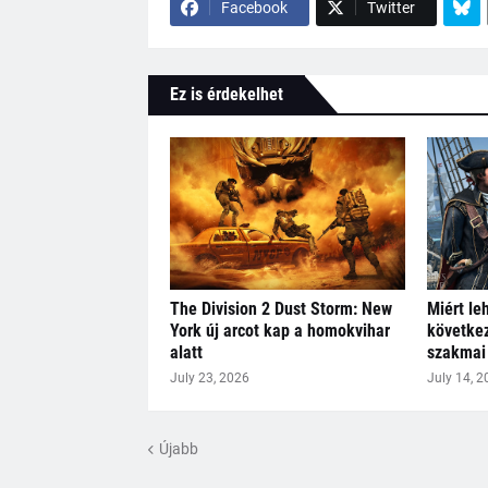
Facebook
Twitter
Ez is érdekelhet
The Division 2 Dust Storm: New
Miért le
York új arcot kap a homokvihar
következ
alatt
szakmai 
July 23, 2026
July 14, 2
Újabb