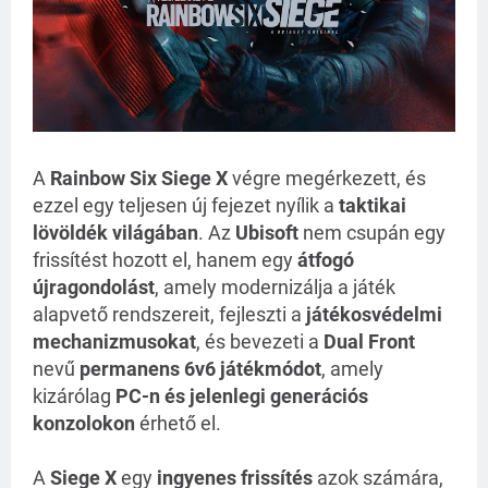
A
Rainbow Six Siege X
végre megérkezett, és
ezzel egy teljesen új fejezet nyílik a
taktikai
lövöldék világában
. Az
Ubisoft
nem csupán egy
frissítést hozott el, hanem egy
átfogó
újragondolást
, amely modernizálja a játék
alapvető rendszereit, fejleszti a
játékosvédelmi
mechanizmusokat
, és bevezeti a
Dual Front
nevű
permanens 6v6 játékmódot
, amely
kizárólag
PC-n és jelenlegi generációs
konzolokon
érhető el.
A
Siege X
egy
ingyenes frissítés
azok számára,