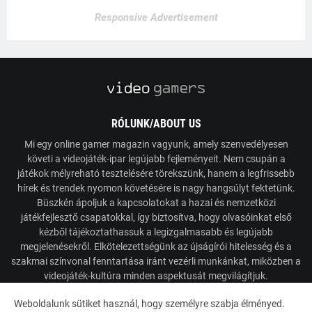
Responsive Advertisement
RÓLUNK/ABOUT US
Mi egy online gamer magazin vagyunk, amely szenvedélyesen
követi a videojáték-ipar legújabb fejleményeit. Nem csupán a
játékok mélyreható tesztelésére törekszünk, hanem a legfrissebb
hírek és trendek nyomon követésére is nagy hangsúlyt fektetünk.
Büszkén ápoljuk a kapcsolatokat a hazai és nemzetközi
játékfejlesztő csapatokkal, így biztosítva, hogy olvasóinkat első
kézből tájékoztathassuk a legizgalmasabb és legújabb
megjelenésekről. Elkötelezettségünk az újságírói hitelesség és a
szakmai színvonal fenntartása iránt vezérli munkánkat, miközben a
videojáték-kultúra minden aspektusát megvilágítjuk.
Weboldalunk sütiket használ, hogy személyre szabja élményed.