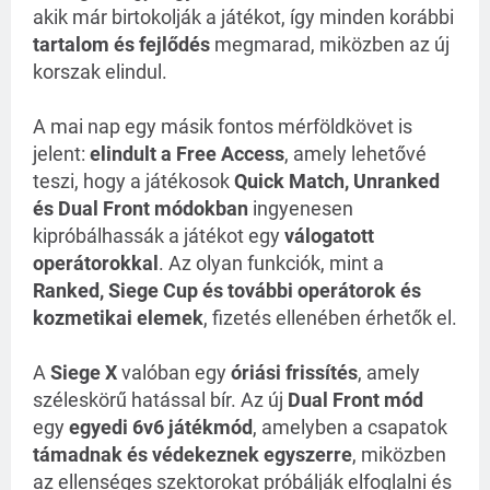
akik már birtokolják a játékot, így minden korábbi
tartalom és fejlődés
megmarad, miközben az új
korszak elindul.
A mai nap egy másik fontos mérföldkövet is
jelent:
elindult a Free Access
, amely lehetővé
teszi, hogy a játékosok
Quick Match, Unranked
és Dual Front módokban
ingyenesen
kipróbálhassák a játékot egy
válogatott
operátorokkal
. Az olyan funkciók, mint a
Ranked, Siege Cup és további operátorok és
kozmetikai elemek
, fizetés ellenében érhetők el.
A
Siege X
valóban egy
óriási frissítés
, amely
széleskörű hatással bír. Az új
Dual Front mód
egy
egyedi 6v6 játékmód
, amelyben a csapatok
támadnak és védekeznek egyszerre
, miközben
az ellenséges szektorokat próbálják elfoglalni és