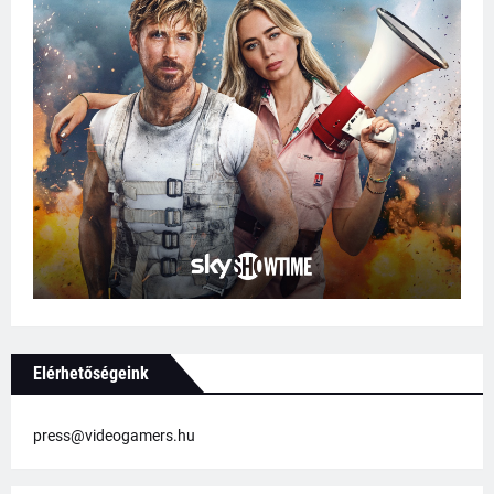
Elérhetőségeink
press@videogamers.hu