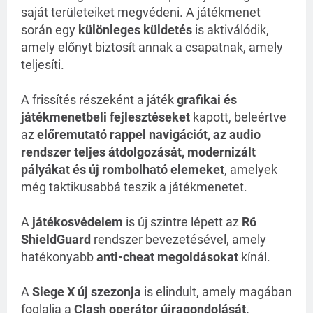
saját területeiket megvédeni. A játékmenet
során egy
különleges küldetés
is aktiválódik,
amely előnyt biztosít annak a csapatnak, amely
teljesíti.
A frissítés részeként a játék
grafikai és
játékmenetbeli fejlesztéseket
kapott, beleértve
az
előremutató rappel navigációt, az audio
rendszer teljes átdolgozását, modernizált
pályákat és új rombolható elemeket
, amelyek
még taktikusabbá teszik a játékmenetet.
A
játékosvédelem
is új szintre lépett az
R6
ShieldGuard
rendszer bevezetésével, amely
hatékonyabb
anti-cheat megoldásokat
kínál.
A
Siege X új szezonja
is elindult, amely magában
foglalja a
Clash operátor újragondolását,