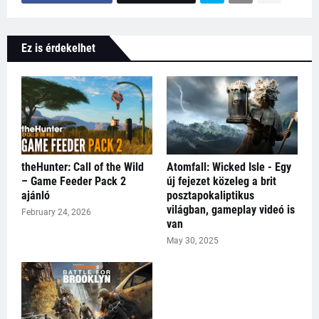
Ez is érdekelhet
theHunter: Call of the Wild
Atomfall: Wicked Isle - Egy
– Game Feeder Pack 2
új fejezet közeleg a brit
ajánló
posztapokaliptikus
világban, gameplay videó is
February 24, 2026
van
May 30, 2025