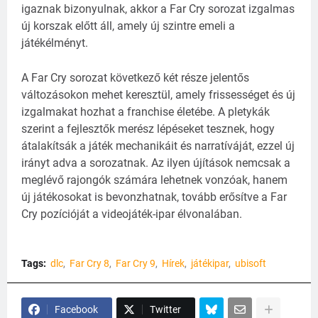
igaznak bizonyulnak, akkor a Far Cry sorozat izgalmas
új korszak előtt áll, amely új szintre emeli a
játékélményt.
A Far Cry sorozat következő két része jelentős
változásokon mehet keresztül, amely frissességet és új
izgalmakat hozhat a franchise életébe. A pletykák
szerint a fejlesztők merész lépéseket tesznek, hogy
átalakítsák a játék mechanikáit és narratíváját, ezzel új
irányt adva a sorozatnak. Az ilyen újítások nemcsak a
meglévő rajongók számára lehetnek vonzóak, hanem
új játékosokat is bevonzhatnak, tovább erősítve a Far
Cry pozícióját a videojáték-ipar élvonalában.
Tags:
dlc
Far Cry 8
Far Cry 9
Hírek
játékipar
ubisoft
Facebook
Twitter