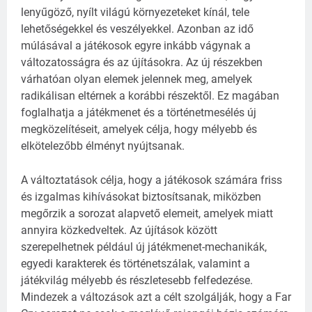
lenyűgöző, nyílt világú környezeteket kínál, tele
lehetőségekkel és veszélyekkel. Azonban az idő
múlásával a játékosok egyre inkább vágynak a
változatosságra és az újításokra. Az új részekben
várhatóan olyan elemek jelennek meg, amelyek
radikálisan eltérnek a korábbi részektől. Ez magában
foglalhatja a játékmenet és a történetmesélés új
megközelítéseit, amelyek célja, hogy mélyebb és
elkötelezőbb élményt nyújtsanak.
A változtatások célja, hogy a játékosok számára friss
és izgalmas kihívásokat biztosítsanak, miközben
megőrzik a sorozat alapvető elemeit, amelyek miatt
annyira közkedveltek. Az újítások között
szerepelhetnek például új játékmenet-mechanikák,
egyedi karakterek és történetszálak, valamint a
játékvilág mélyebb és részletesebb felfedezése.
Mindezek a változások azt a célt szolgálják, hogy a Far