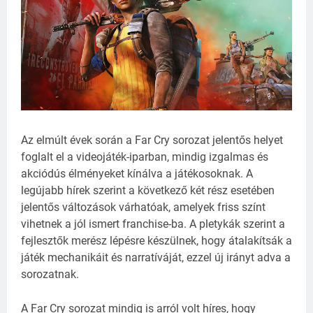
Az elmúlt évek során a Far Cry sorozat jelentős helyet
foglalt el a videojáték-iparban, mindig izgalmas és
akciódús élményeket kínálva a játékosoknak. A
legújabb hírek szerint a következő két rész esetében
jelentős változások várhatóak, amelyek friss színt
vihetnek a jól ismert franchise-ba. A pletykák szerint a
fejlesztők merész lépésre készülnek, hogy átalakítsák a
játék mechanikáit és narratíváját, ezzel új irányt adva a
sorozatnak.
A Far Cry sorozat mindig is arról volt híres, hogy