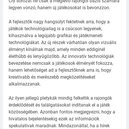
Cry sorozat ne csak a meglévő rajongói bázis számára
legyen vonzó, hanem új játékosokat is bevonzzon.
A fejlesztők nagy hangsúlyt fektetnek arra, hogy a
játékok technológiailag is a csúcson legyenek,
kihasználva a legújabb grafikai és játékmeneti
technológiákat. Az új részek várhatóan olyan vizuális
élményt kínálnak majd, amely minden eddiginél
élethűbb és lenyűgözőbb. Az innovatív technológiák
bevezetése nemcsak a játékosok élményét fokozza,
hanem lehetőséget ad a fejlesztőknek arra is, hogy
kreatívabb és merészebb megközelítéseket
alkalmazzanak.
Az ilyen jellegű pletykák mindig felkeltik a rajongók
érdeklődését és találgatásokat indítanak el a játék
közösségében. Azonban fontos megjegyezni, hogy a
hivatalos bejelentésekig ezek az információk
spekulatívak maradnak. Mindazonáltal, ha a hírek