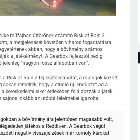
uelike műfajban úttörőnek számító Risk of Rain 2
torm, a megjelenését követően viharos fogadtatásra
t egyetértenek abban, hogy a bővítmény számos
ják a játékélményt. A Gearbox fejlesztői pedig
ó jelenleg "nagyon rossz állapotban van".
 Risk of Rain 2 fejlesztőcsapatát, a rajongók között
sokan remélték, hogy a stúdió új lendületet ad a
y a kereskedelmi siker érdekében feláldozzák a játék
 sajnos inkább az utóbbi félelmeket igazolta.
zágokban a bővítmény ára jelentősen magasabb volt,
égedetlen játékos a Reddit-en. A Gearbox végül
a kezdeti negatív visszajelzések már komoly károkat