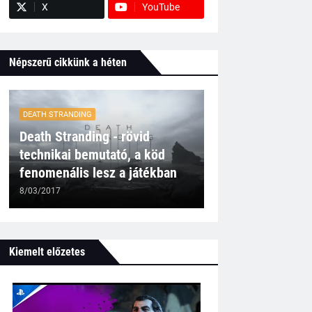
X
YouTube
Népszerű cikkünk a héten
DEATH STRANDING
Death Stranding - rövid
technikai bemutató, a köd
fenomenális lesz a játékban
8/03/2017
Kiemelt előzetes