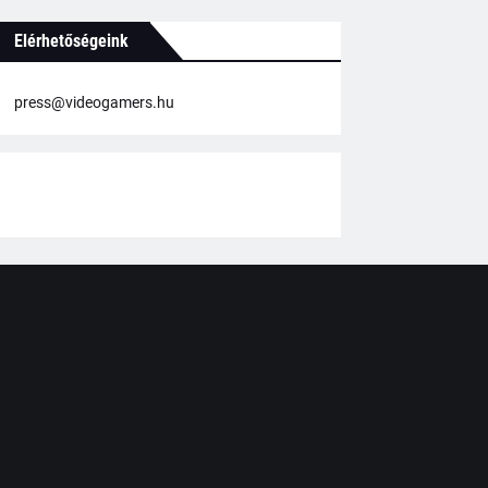
Elérhetőségeink
press@videogamers.hu