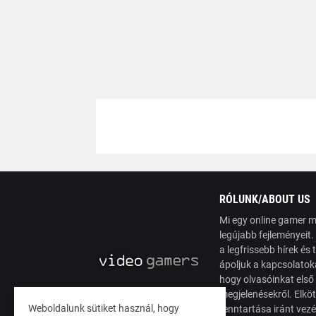
RÓLUNK/ABOUT US
Mi egy online gamer m
legújabb fejleményeit
a legfrissebb hírek é
ápoljuk a kapcsolatoka
hogy olvasóinkat első
megjelenésekről. Elköt
Weboldalunk sütiket használ, hogy
fenntartása iránt vez