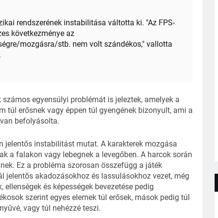
ikai rendszerének instabilitása váltotta ki. "Az FPS-
szes következménye az
égre/mozgásra/stb. nem volt szándékos," vallotta
.
k számos egyensúlyi problémát is jeleztek, amelyek a
em túl erősnek vagy éppen túl gyengének bizonyult, ami a
ívan befolyásolta.
ően jelentős instabilitást mutat. A karakterek mozgása
nak a falakon vagy lebegnek a levegőben. A harcok során
nnek. Ez a probléma szorosan összefügg a játék
l jelentős akadozásokhoz és lassulásokhoz vezet, még
k, ellenségek és képességek bevezetése pedig
tékosok szerint egyes elemek túl erősek, mások pedig túl
yűvé, vagy túl nehézzé teszi.