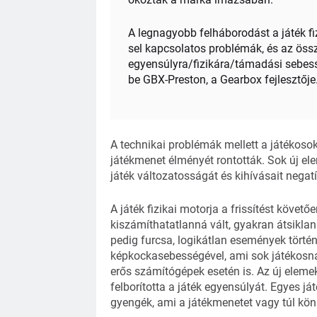
A legnagyobb felháborodást a játék fiz
sel kapcsolatos problémák, és az ös
egyensúlyra/fizikára/támadási sebess
be GBX-Preston, a Gearbox fejlesztője
A technikai problémák mellett a játékoso
játékmenet élményét rontották. Sok új el
játék változatosságát és kihívásait negat
A játék fizikai motorja a frissítést követ
kiszámíthatatlanná vált, gyakran átsikla
pedig furcsa, logikátlan események törté
képkockasebességével, ami sok játékosná
erős számítógépek esetén is. Az új eleme
felborította a játék egyensúlyát. Egyes já
gyengék, ami a játékmenetet vagy túl könn