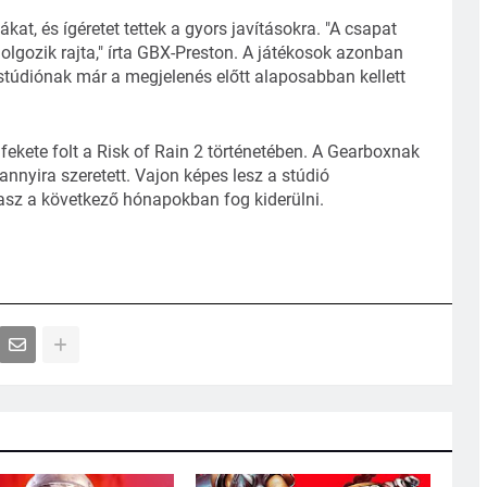
kat, és ígéretet tettek a gyors javításokra. "A csapat
olgozik rajta," írta GBX-Preston. A játékosok azonban
 stúdiónak már a megjelenés előtt alaposabban kellett
fekete folt a Risk of Rain 2 történetében. A Gearboxnak
 annyira szeretett. Vajon képes lesz a stúdió
lasz a következő hónapokban fog kiderülni.