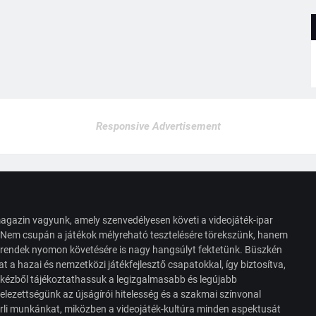
Responsive Advertisement
agazin vagyunk, amely szenvedélyesen követi a videojáték-ipar
. Nem csupán a játékok mélyreható tesztelésére törekszünk, hanem
s trendek nyomon követésére is nagy hangsúlyt fektetünk. Büszkén
t a hazai és nemzetközi játékfejlesztő csapatokkal, így biztosítva,
 kézből tájékoztathassuk a legizgalmasabb és legújabb
elezettségünk az újságírói hitelesség és a szakmai színvonal
érli munkánkat, miközben a videojáték-kultúra minden aspektusát