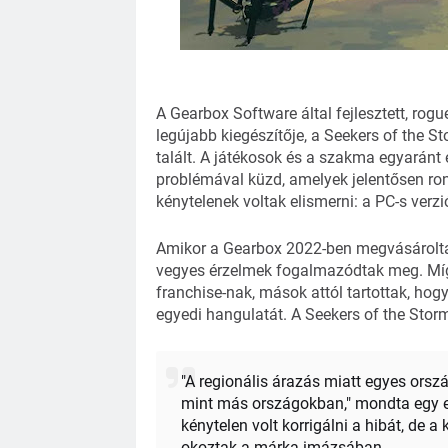
A Gearbox Software által fejlesztett, rog
legújabb kiegészítője, a Seekers of the S
talált. A játékosok és a szakma egyarán
problémával küzd, amelyek jelentősen ront
kénytelenek voltak elismerni: a PC-s verzi
Amikor a Gearbox 2022-ben megvásárolta a
vegyes érzelmek fogalmazódtak meg. Míg 
franchise-nak, mások attól tartottak, hog
egyedi hangulatát. A Seekers of the Storm
"A regionális árazás miatt egyes ors
mint más országokban," mondta egy el
kénytelen volt korrigálni a hibát, de 
okoztak a márka imázsában.