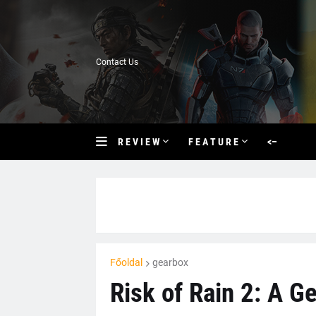
Contact Us
R E V I E W
F E A T U R E
<–
Főoldal
gearbox
Risk of Rain 2: A G