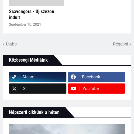
Scavengers - Új szezon
indult
September 10, 2021
Újabb
Régebbi
Közösségi Médiáink
Steam
Facebook
X
YouTube
Népszerű cikkünk a héten