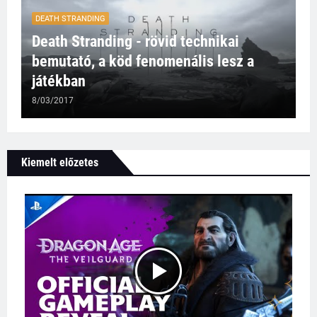
DEATH STRANDING
Death Stranding - rövid technikai
bemutató, a köd fenomenális lesz a
játékban
8/03/2017
Kiemelt előzetes