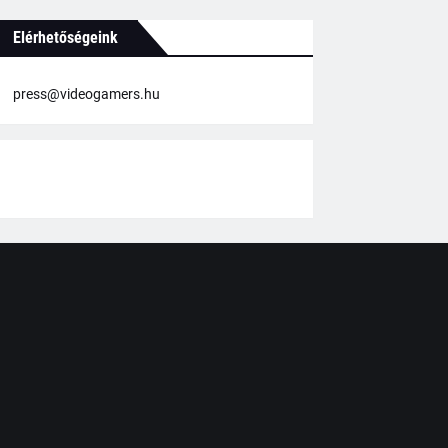
Elérhetőségeink
press@videogamers.hu