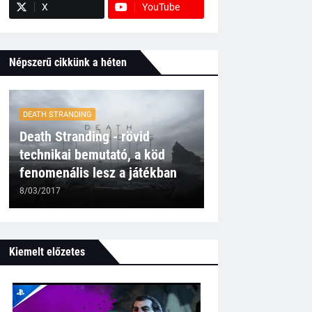
X
YouTube
Népszerű cikkünk a héten
DEATH STRANDING
Death Stranding - rövid
technikai bemutató, a köd
fenomenális lesz a játékban
8/03/2017
Kiemelt előzetes