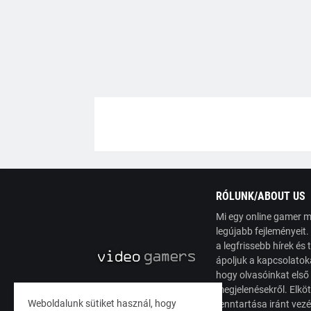
RÓLUNK/ABOUT US
Mi egy online gamer m
legújabb fejleményeit
a legfrissebb hírek é
ápoljuk a kapcsolatoka
hogy olvasóinkat első
megjelenésekről. Elköt
Weboldalunk sütiket használ, hogy
fenntartása iránt vez