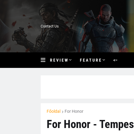
Contact Us
R E V I E W
F E A T U R E
<–
Főoldal
For Honor
For Honor - Tempest