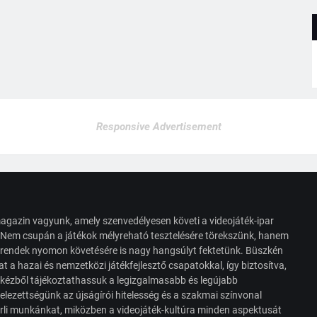
Responsive Advertisement
agazin vagyunk, amely szenvedélyesen követi a videojáték-ipar
. Nem csupán a játékok mélyreható tesztelésére törekszünk, hanem
s trendek nyomon követésére is nagy hangsúlyt fektetünk. Büszkén
t a hazai és nemzetközi játékfejlesztő csapatokkal, így biztosítva,
 kézből tájékoztathassuk a legizgalmasabb és legújabb
elezettségünk az újságírói hitelesség és a szakmai színvonal
érli munkánkat, miközben a videojáték-kultúra minden aspektusát