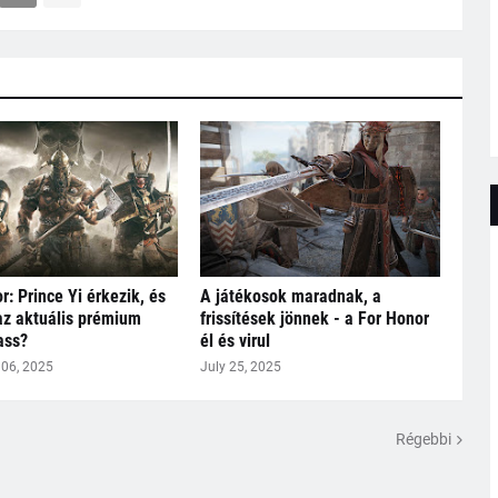
r: Prince Yi érkezik, és
A játékosok maradnak, a
 az aktuális prémium
frissítések jönnek - a For Honor
ass?
él és virul
06, 2025
July 25, 2025
Régebbi