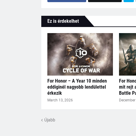
Ez is érdekelhet
For Honor – A Year 10 minden
For Hono
eddiginél nagyobb lendülettel
mit rejt
érkezik
Battle P
March 13, 2026
December 
Újabb