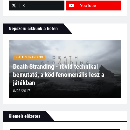
X
YouTube
Népszerű cikkünk a héten
DEATH STRANDING
Death Stranding - rövid technikai
bemutató, a köd fenomenális lesz a
játékban
8/03/2017
Kiemelt előzetes