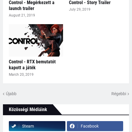
Control - Megérkezett a
Control - Story Trailer
launch trailer
July 29, 2019
August 21, 2019
Control - RTX bemutatót
kapott a játék
March 20, 2019
Újabb
Régebbi
Közösségi Médiáink
Steam
Facebook