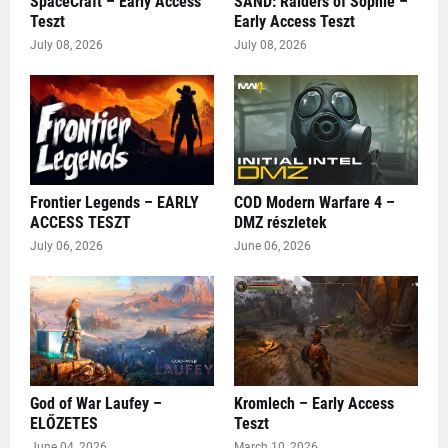
SpaceCraft – Early Access
SAND: Raiders of Sophie –
Teszt
Early Access Teszt
July 08, 2026
July 08, 2026
Frontier Legends – EARLY
COD Modern Warfare 4 –
ACCESS TESZT
DMZ részletek
July 06, 2026
June 06, 2026
God of War Laufey –
Kromlech – Early Access
ELŐZETES
Teszt
June 04, 2026
March 10, 2026