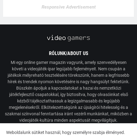
Responsive Advertisement
RÓLUNK/ABOUT US
Mi egy online gamer magazin vagyunk, amely szenvedélyesen
követi a videojáték-ipar legújabb fejleményeit. Nem csupán a
játékok mélyreható tesztelésére törekszünk, hanem a legfrissebb
hírek és trendek nyomon követésére is nagy hangsúlyt fektetünk.
Büszkén ápoljuk a kapcsolatokat a hazai és nemzetközi
játékfejlesztő csapatokkal, így biztosítva, hogy olvasóinkat első
kézből tájékoztathassuk a legizgalmasabb és legújabb
megjelenésekről. Elkötelezettségünk az újságírói hitelesség és a
szakmai színvonal fenntartása iránt vezérli munkánkat, miközben a
videojáték-kultúra minden aspektusát megvilágítjuk.
Weboldalunk sütiket használ, hogy személyre szabja élményed.