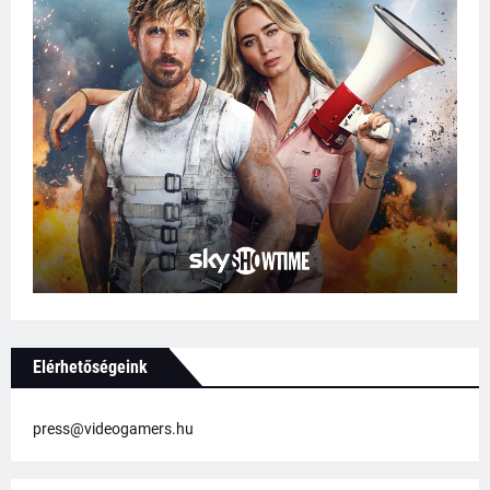
Elérhetőségeink
press@videogamers.hu