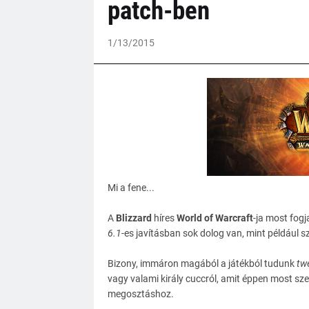
patch-ben
1/13/2015
Mi a fene...
A
Blizzard
híres
World of Warcraft
-ja most fog
6.1
-es javításban sok dolog van, mint például sz
Bizony, immáron magából a játékból tudunk
tw
vagy valami király cuccról, amit éppen most sz
megosztáshoz.