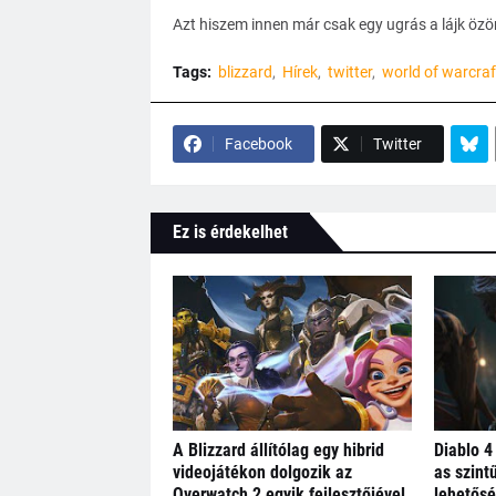
Azt hiszem innen már csak egy ugrás a lájk özön
Tags:
blizzard
Hírek
twitter
world of warcraf
Facebook
Twitter
Ez is érdekelhet
A Blizzard állítólag egy hibrid
Diablo 4
videojátékon dolgozik az
as szint
Overwatch 2 egyik fejlesztőjével
lehetősé