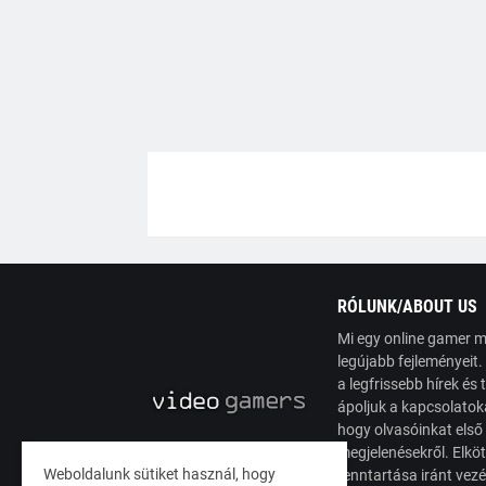
RÓLUNK/ABOUT US
Mi egy online gamer m
legújabb fejleményeit
a legfrissebb hírek é
ápoljuk a kapcsolatoka
hogy olvasóinkat első
megjelenésekről. Elköt
Weboldalunk sütiket használ, hogy
fenntartása iránt vez