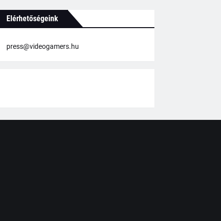
Elérhetőségeink
press@videogamers.hu