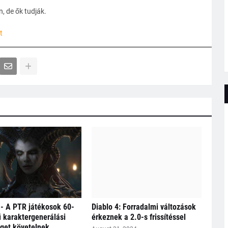
, de ők tudják.
t
 - A PTR játékosok 60-
Diablo 4: Forradalmi változások
ű karaktergenerálási
érkeznek a 2.0-s frissítéssel
get követelnek