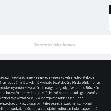
Responsive Advertisement
agazin vagyunk, amely szenvedélyesen követi a videojáték-ipar
. Nem csupán a játékok mélyreható tesztelésére törekszünk, hanem
s trendek nyomon követésére is nagy hangsúlyt fektetünk. Büszkén
t a hazai és nemzetközi játékfejlesztő csapatokkal, így biztosítva,
 kézből tájékoztathassuk a legizgalmasabb és legújabb
elezettségünk az újságírói hitelesség és a szakmai színvonal
érli munkánkat, miközben a videojáték-kultúra minden aspektusát