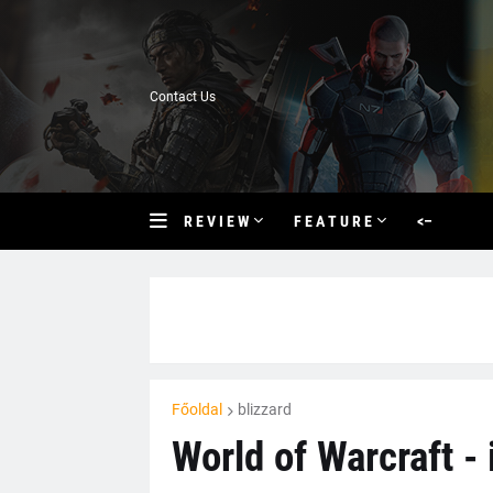
Contact Us
R E V I E W
F E A T U R E
<–
Főoldal
blizzard
World of Warcraft - 