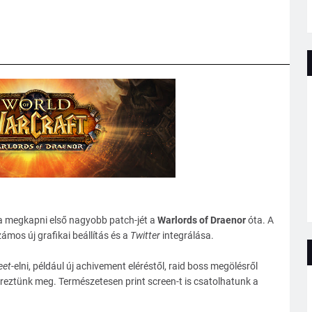
ja megkapni első nagyobb patch-jét a
Warlords of Draenor
óta. A
ámos új grafikai beállítás és a
Twitter
integrálása.
eet
-elni, például új achivement eléréstől, raid boss megölésről
ereztünk meg. Természetesen print screen-t is csatolhatunk a