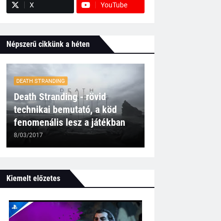
X
YouTube
Népszerű cikkünk a héten
DEATH STRANDING
Death Stranding - rövid
technikai bemutató, a köd
fenomenális lesz a játékban
8/03/2017
Kiemelt előzetes