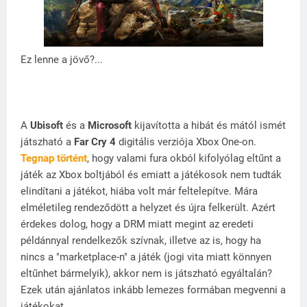
Ez lenne a jövő?...
A
Ubisoft
és a
Microsoft
kijavította a hibát és mától ismét
játszható a
Far Cry 4
digitális verziója Xbox One-on.
Tegnap történt
, hogy valami fura okból kifolyólag eltűnt a
játék az Xbox boltjából és emiatt a játékosok nem tudták
elindítani a játékot, hiába volt már feltelepítve. Mára
elméletileg rendeződött a helyzet és újra felkerült. Azért
érdekes dolog, hogy a DRM miatt megint az eredeti
példánnyal rendelkezők szívnak, illetve az is, hogy ha
nincs a "marketplace-n" a játék (jogi vita miatt könnyen
eltűnhet bármelyik), akkor nem is játszható egyáltalán?
Ezek után ajánlatos inkább lemezes formában megvenni a
játékokat.