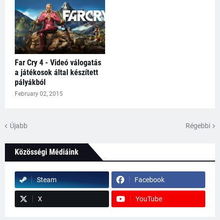
Far Cry 4 - Videó válogatás
a játékosok által készített
pályákból
February 02, 2015
Újabb
Régebbi
Közösségi Médiáink
Steam
Facebook
X
YouTube