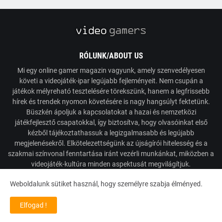
RÓLUNK/ABOUT US
Mi egy online gamer magazin vagyunk, amely szenvedélyesen
követi a videojáték-ipar legújabb fejleményeit. Nem csupán a
játékok mélyreható tesztelésére törekszünk, hanem a legfrissebb
hírek és trendek nyomon követésére is nagy hangsúlyt fektetünk.
Büszkén ápoljuk a kapcsolatokat a hazai és nemzetközi
játékfejlesztő csapatokkal, így biztosítva, hogy olvasóinkat első
kézből tájékoztathassuk a legizgalmasabb és legújabb
megjelenésekről. Elkötelezettségünk az újságírói hitelesség és a
szakmai színvonal fenntartása iránt vezérli munkánkat, miközben a
videojáték-kultúra minden aspektusát megvilágítjuk.
Weboldalunk sütiket használ, hogy személyre szabja élményed.
Powered by VideoGamers
Elfogad !