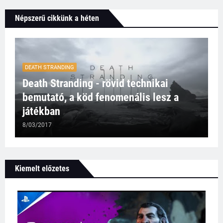
Népszerű cikkünk a héten
DEATH STRANDING
Death Stranding - rövid technikai
bemutató, a köd fenomenális lesz a
játékban
8/03/2017
Kiemelt előzetes