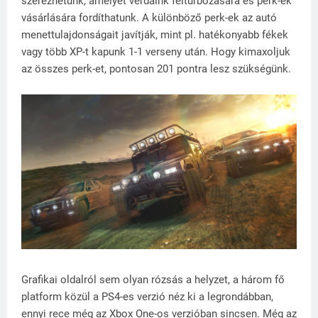
szerezhetünk, amelyet verdáink felturbózására és perk-ek
vásárlására fordíthatunk. A különböző perk-ek az autó
menettulajdonságait javítják, mint pl. hatékonyabb fékek
vagy több XP-t kapunk 1-1 verseny után. Hogy kimaxoljuk
az összes perk-et, pontosan 201 pontra lesz szükségünk.
Grafikai oldalról sem olyan rózsás a helyzet, a három fő
platform közül a PS4-es verzió néz ki a legrondábban,
ennyi rece még az Xbox One-os verzióban sincsen. Még az