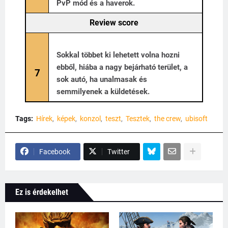
PvP mód és a haverok.
Review score
Sokkal többet ki lehetett volna hozni
ebből, hiába a nagy bejárható terület, a
7
sok autó, ha unalmasak és
semmilyenek a küldetések.
Tags:
Hírek
képek
konzol
teszt
Tesztek
the crew
ubisoft
Facebook
Twitter
Ez is érdekelhet