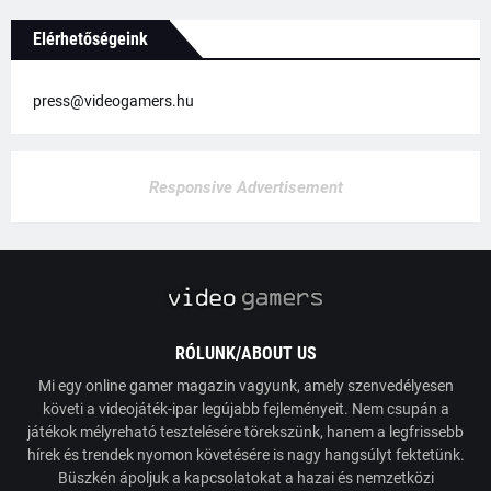
Elérhetőségeink
press@videogamers.hu
Responsive Advertisement
RÓLUNK/ABOUT US
Mi egy online gamer magazin vagyunk, amely szenvedélyesen
követi a videojáték-ipar legújabb fejleményeit. Nem csupán a
játékok mélyreható tesztelésére törekszünk, hanem a legfrissebb
hírek és trendek nyomon követésére is nagy hangsúlyt fektetünk.
Büszkén ápoljuk a kapcsolatokat a hazai és nemzetközi