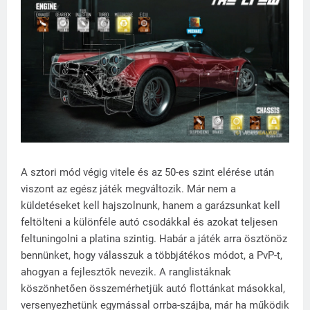
A sztori mód végig vitele és az 50-es szint elérése után
viszont az egész játék megváltozik. Már nem a
küldetéseket kell hajszolnunk, hanem a garázsunkat kell
feltölteni a különféle autó csodákkal és azokat teljesen
feltuningolni a platina szintig. Habár a játék arra ösztönöz
bennünket, hogy válasszuk a többjátékos módot, a PvP-t,
ahogyan a fejlesztők nevezik. A ranglistáknak
köszönhetően összemérhetjük autó flottánkat másokkal,
versenyezhetünk egymással orrba-szájba, már ha működik