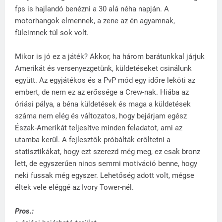
fps is hajlandó benézni a 30 alá néha napján. A
motorhangok elmennek, a zene az én agyamnak,
füleimnek túl sok volt.
Mikor is jó ez a játék? Akkor, ha három barátunkkal járjuk
Amerikát és versenyezgetünk, küldetéseket csinálunk
együtt. Az egyjátékos és a PvP mód egy időre leköti az
embert, de nem ez az erőssége a Crew-nak. Hiába az
óriási pálya, a béna küldetések és maga a küldetések
száma nem elég és változatos, hogy bejárjam egész
Észak-Amerikát teljesítve minden feladatot, ami az
utamba kerül. A fejlesztők próbálták erőltetni a
statisztikákat, hogy ezt szerezd még meg, ez csak bronz
lett, de egyszerűen nincs semmi motiváció benne, hogy
neki fussak még egyszer. Lehetőség adott volt, mégse
éltek vele eléggé az Ivory Tower-nél.
Pros.: