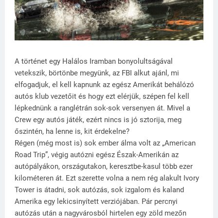
A történet egy Halálos Iramban bonyolultságával
vetekszik, börtönbe megyünk, az FBI alkut ajánl, mi
elfogadjuk, el kell kapnunk az egész Amerikát behálózó
autós klub vezetőit és hogy ezt elérjük, szépen fel kell
lépkednünk a ranglétrán sok-sok versenyen át. Mivel a
Crew egy autós játék, ezért nincs is jó sztorija, meg
őszintén, ha lenne is, kit érdekelne?
Régen (még most is) sok ember álma volt az „American
Road Trip”, végig autózni egész Észak-Amerikán az
autópályákon, országutakon, keresztbe-kasul több ezer
kilométeren át. Ezt szerette volna a nem rég alakult Ivory
Tower is átadni, sok autózás, sok izgalom és kaland
Amerika egy lekicsinyített verziójában. Pár percnyi
autózás után a nagyvárosból hirtelen egy zöld mezőn