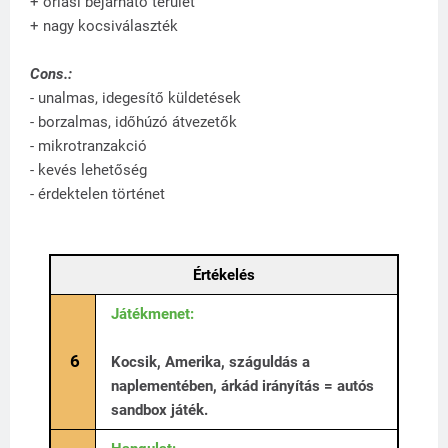
+ óriási bejárható terület
+ nagy kocsiválaszték
Cons.:
- unalmas, idegesítő küldetések
- borzalmas, időhúzó átvezetők
- mikrotranzakció
- kevés lehetőség
- érdektelen történet
Értékelés
Játékmenet:
6
Kocsik, Amerika, száguldás a
naplementében, árkád irányítás = autós
sandbox játék.