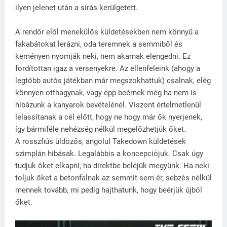
ilyen jelenet után a sírás kerülgetett.
A rendőr elől menekülős küldetésekben nem könnyű a
fakabátokat lerázni, oda teremnek a semmiből és
keményen nyomják neki, nem akarnak elengedni. Ez
fordítottan igaz a versenyekre. Az ellenfeleink (ahogy a
legtöbb autós játékban már megszokhattuk) csalnak, elég
könnyen otthagynak, vagy épp beérnek még ha nem is
hibázunk a kanyarok bevételénél. Viszont értelmetlenül
lelassítanak a cél előtt, hogy ne hogy már ők nyerjenek,
így bármiféle nehézség nélkül megelőzhetjük őket.
A rosszfiús üldözős, angolul Takedown küldetések
szimplán hibásak. Legalábbis a koncepciójuk. Csak úgy
tudjuk őket elkapni, ha direktbe beléjük megyünk. Ha neki
toljuk őket a betonfalnak az semmit sem ér, sebzés nélkül
mennek tovább, mi pedig hajthatunk, hogy beérjük újból
őket.