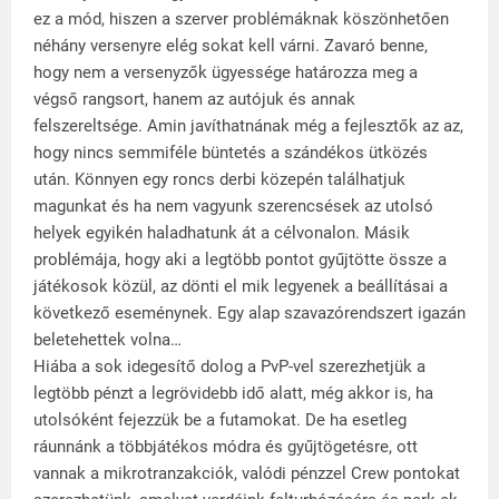
ez a mód, hiszen a szerver problémáknak köszönhetően
néhány versenyre elég sokat kell várni. Zavaró benne,
hogy nem a versenyzők ügyessége határozza meg a
végső rangsort, hanem az autójuk és annak
felszereltsége. Amin javíthatnának még a fejlesztők az az,
hogy nincs semmiféle büntetés a szándékos ütközés
után. Könnyen egy roncs derbi közepén találhatjuk
magunkat és ha nem vagyunk szerencsések az utolsó
helyek egyikén haladhatunk át a célvonalon. Másik
problémája, hogy aki a legtöbb pontot gyűjtötte össze a
játékosok közül, az dönti el mik legyenek a beállításai a
következő eseménynek. Egy alap szavazórendszert igazán
beletehettek volna…
Hiába a sok idegesítő dolog a PvP-vel szerezhetjük a
legtöbb pénzt a legrövidebb idő alatt, még akkor is, ha
utolsóként fejezzük be a futamokat. De ha esetleg
ráunnánk a többjátékos módra és gyűjtögetésre, ott
vannak a mikrotranzakciók, valódi pénzzel Crew pontokat