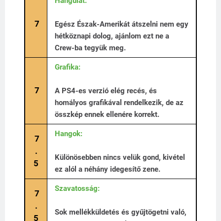
Hangulat:
7
Egész Észak-Amerikát átszelni nem egy
hétköznapi dolog, ajánlom ezt ne a
Crew-ba tegyük meg.
Grafika:
7
A PS4-es verzió elég recés, és
homályos grafikával rendelkezik, de az
összkép ennek ellenére korrekt.
Hangok:
7
.
Különösebben nincs velük gond, kivétel
5
ez alól a néhány idegesítő zene.
Szavatosság:
7
.
Sok mellékküldetés és gyűjtögetni való,
5