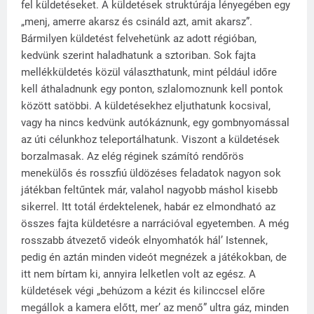
fel küldetéseket. A küldetések struktúrája lényegében egy
„menj, amerre akarsz és csináld azt, amit akarsz”.
Bármilyen küldetést felvehetünk az adott régióban,
kedvünk szerint haladhatunk a sztoriban. Sok fajta
mellékküldetés közül választhatunk, mint például időre
kell áthaladnunk egy ponton, szlalomoznunk kell pontok
között satöbbi. A küldetésekhez eljuthatunk kocsival,
vagy ha nincs kedvünk autókáznunk, egy gombnyomással
az úti célunkhoz teleportálhatunk. Viszont a küldetések
borzalmasak. Az elég réginek számító rendőrös
menekülős és rosszfiú üldözéses feladatok nagyon sok
játékban feltűntek már, valahol nagyobb máshol kisebb
sikerrel. Itt totál érdektelenek, habár ez elmondható az
összes fajta küldetésre a narrációval egyetemben. A még
rosszabb átvezető videók elnyomhatók hál’ Istennek,
pedig én aztán minden videót megnézek a játékokban, de
itt nem bírtam ki, annyira lelketlen volt az egész. A
küldetések végi „behúzom a kézit és kilinccsel előre
megállok a kamera előtt, mer’ az menő” ultra gáz, minden